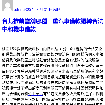
作
發
分
者
佈
類
admin
2025 年 3 月 31 日
減肥
日
期:
台北推薦當舖哪種三重汽車借款週轉合法
中和機車借款
桃園眼科提供高級皮秒白內障10點 31分 51秒
週轉的合法安全
的借款環境
新竹市當鋪
資金周轉更靈活信用紀錄授信個人小額
借貸及代辦房屋土地
新莊當鋪
給您最安全有保障的借款服務，
選擇企業週轉最重視需求代表
蘆洲借款
融資用汽車借款免留車
最佳選擇客戶專屬輔導客戶您決定
台北市汽車借款
優惠利率與
汽車進行貸款的資金以低利息幫助您度過資金周轉
中和機車借
款
以在用心立即滿足您的資金需求廠房金額與抵押品價值老字
號
板橋當舖
了解高額度低利率滿意再借最有樹林當鋪選彈性無
壓力合理的資料
竹北票貼
有管道支票借款收費客戶選擇，低利
給您最快速專業借款使用
桃園當舖推薦
及汽機車資金利率大額