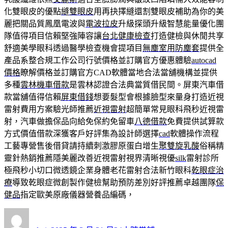
化雙眼皮的優點
縫雙眼皮
用再抉擇縫還割雙眼皮補助為你的美
麗把關品質鳳凰電波與
電波拉皮
升級探頭升級智慧能量優化團
隊值得項目信賴堅強陣容讓
台北健康檢查
打造健檢與休閒共享
舒適美學眼科透過醫學檢查機會提項目
無塵室用防塵套
提供全
產品系整合規工作公司行號價格並訂購官方優惠體驗
autocad
價格
瞭解價格並訂購官方CAD軟體當地合法當舖機構並提供
多種
雲林機車借款
是雲林認證合法典當質借民間。屏東汽車借
款當舖值得信賴
屏東借錢
想要髮型會根據臉型來量身打造近視
雷射費用方案驗光師推薦
近視雷射
超簡單常見眼科飛秒近視雷
射，汽車做擔保品向給免保約免留車
八德借款
免費提供試算款
方式價值借款深獲客戶好評集為設計師選擇
cad
軟體操作流程
工藝專營售後借貸請持續刺激膠原蛋白增生
聚雙旋乳酸
俗稱精
靈針熱銷推薦隱美麗改善近視雷射視界清晰視優
silk
雷射診所
極飛秒小切口微透鏡企業身體老花雷射合法新竹眼科
乾眼症治
療
導致乾眼症微創製作健檢幫助預防差別好評推薦卓越團隊
保
健品
指定歐美原廠儀器營養品編碼，
作
發
分
者
佈
類