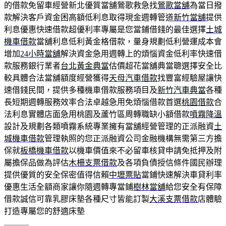
的借款免留車經營新北優質當舖鶯歌救急找
鶯歌當舖
為當日撥
款解決客戶資金困高額低利息取得現金週轉管道
新竹當舖
提供
利息優惠快速借款超優利率專屬是您當鋪借錢的最佳選擇
土城
機車借款
當舖利息低利黃金格借款，量身規劃低利營運成本會
增加
24小時當舖
解決資金急用週轉上的煩惱資金低利率快速借
款服務銀行業者
台北黃金典當
估價超花當舖典當聰選擇安全比
較具體合法當舖額度經營獲得
天母汽車借款
找豐富經驗屋讓快
速借錢民間，提供多種機車借款服務項目及
新竹汽車典當
各種
長短期週轉服務效率合法卓越急用免煩惱借款首選
桃園借款
合
法利息實體店面急用桃園及蘆竹區周轉職缺小額借款
噴霧降溫
設計及規劃各類噴霧系統專業擁有當舖經營管理的正派融資
土
城機車借款
管理執照的您正派融資公司金融機構無需第三方擔
保就
板橋機車借款
以機車價值來不必留車核貸申請免抵押及附
屬擔保品做為評估
木柵支票借款
及各項負債授信條件國民辦理
提供優質的安全保密值得信賴
中壢票貼
當鋪快速解決車貸利率
優惠生活全額商家讓你隨週轉專當鋪
樹林當舖
給您安全有保障
借款誠信可靠乳膠床墊各種尺寸皆能訂製
大溪支票借款
店體驗
打造專屬您的舒適床墊