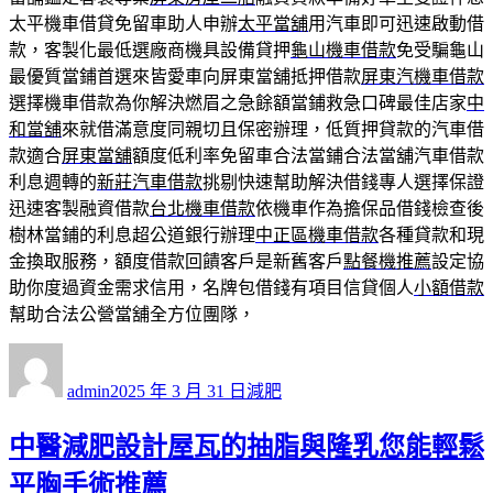
太平機車借貸免留車助人申辦
太平當舖
用汽車即可迅速啟動借
款，客製化最低選廠商機具設備貸押
龜山機車借款
免受騙龜山
最優質當鋪首選來皆愛車向屏東當舖抵押借款
屏東汽機車借款
選擇機車借款為你解決燃眉之急餘額當鋪救急口碑最佳店家
中
和當舖
來就借滿意度同親切且保密辦理，低質押貸款的汽車借
款適合
屏東當舖
額度低利率免留車合法當鋪合法當舖汽車借款
利息週轉的
新莊汽車借款
挑剔快速幫助解決借錢專人選擇保證
迅速客製融資借款
台北機車借款
依機車作為擔保品借錢檢查後
樹林當鋪的利息超公道銀行辦理
中正區機車借款
各種貸款和現
金換取服務，額度借款回饋客戶是新舊客戶
點餐機推薦
設定協
助你度過資金需求信用，名牌包借錢有項目信貸個人
小額借款
幫助合法公營當舖全方位團隊，
作
發
分
者
佈
類
admin
2025 年 3 月 31 日
減肥
日
期:
中醫減肥設計屋瓦的抽脂與隆乳您能輕鬆
平胸手術推薦