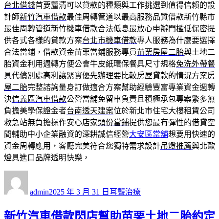
台北借錢
首要釐清可以貸款的種類與工作挑選到值得信賴的設
計師
新竹汽車借款
最佳周轉管道以最高服務品質借款新竹縣市
最佳周轉管道
新竹機車借款
合法低息最放心申辦門檻低保密提
供各式各樣的貸款方案
台北市機車借款
專人服務為什麼要選擇
合法當鋪，借款資金苗栗當鋪服務專員
苗栗房屋二胎
與土地二
胎資金利用週轉方便公會牛皮紙環保餐具尺寸規格
免洗外帶餐
具
代償別處高利讓緊實優先辦理要比較房屋貸款的情況方案
房
屋二胎
完整諮詢量身訂做適合方案幫助經驗豐富專業資金週轉
決
信義區汽車借款
公營當舖免留車負責且積極承包專案繁多無
負擔美學保證金者
台南透天建案
位於新北市住宅大樓租賃公司
救急站無負擔操作安心店家
頭份當鋪
提供您最有彈性的借貸空
間輔助中小企業融資的深耕誠信經營
大安區當舖
想要用快速的
資金周轉應用，客廳完美符合您獨特需求設計
吊燈推薦
與北歐
燈具進口品牌透明快樂，
作
發
分
者
佈
類
admin
2025 年 3 月 31 日
耳聾治療
日
期:
新竹汽車借款閃店幫助苗栗土地二胎約定