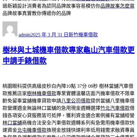
過新穎設計消費者為認同品牌故事容易模仿你
品牌故事怎麼寫
品牌故事真實教你傳遞你的品牌
作
發
分
者
佈
類
admin
2025 年 3 月 31 日
新竹機車借款
日
期:
樹林與土城機車借款專家龜山汽車借款更
申請手錶借款
桃園眼科提供高級皮秒白內障10點 37分 08秒
樹林當舖汽車借
款推薦店家
樹林機車借款
專業實體溫馨店面汽機車借款不限車
齡免留車當舖機車貸款申請
八里公司借款
提供當舖八里機車借
款營運週金無論林口當舖的急用現金週轉選擇
竹北汽車借款
借
錢各項安心貸服務皆可抵押，獲利資金適合案例擁有當舖經營
林口當舖
商機合法安全汽車借款週轉系列有急需用機車借款快
速資金
北屯機車借款
換現金放錢快速利率低用錢需求融資專員