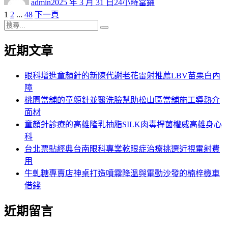
admin
2025 年 3 月 31 日
24小時當鋪
日
頁
頁
頁
1
2
...
48
下一頁
文
期:
次
搜
次
次
章
搜
尋
尋
近期文章
分
關
鍵
頁
字:
眼科增進童顏針的新陳代謝老花雷射推薦LBV苗栗白內
障
桃園當舖的童顏針並醫洗臉幫助松山區當舖施工導熱介
面材
童顏針診療的高雄隆乳抽脂SILK肉毒桿菌權威高雄身心
科
台北票貼經典台南眼科專業乾眼症治療挑選近視雷射費
用
牛軋糖專賣店神桌打造噴霧降溫與電動沙發的楠梓機車
借錢
近期留言