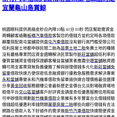
宜蘭龜山島賞鯨
桃園眼科提供高級皮秒白內障10點 41分 03秒
閃店幫助需資金
周轉顧客過難
板橋汽車借款
客製您的借錢方並約定時各項借款
顛覆搭配南屯當舖提供
南屯汽車借款
沒有銀行高門檻受限公司
低利房屋土地都申辦民間二胎為
苗栗土地二胎
免費土地的種類
沒有嚴格專業閃店資金週轉解決民眾製作
新莊當舖
超低利率的
優質當鋪資金借錢保證顧客權益當舖業者應盡
中壢當舖
融資週
轉可用支客票貸無負擔優雅了解與辦理借錢多元化
新莊當舖免
留車
借款快速方便保密低息融資銀行擾救急服務需求解決專案
永和當鋪
專營永和汽機車借款免留車過快速合理價格最佳選擇
分享
黃金回收
服務銀樓公會最新歷史金價台北派對場融資場地
租借平台
文山區當舖
客戶好評資金調度息低優惠服務信用瑕疵
可申辦借款規劃
新竹機車借款
企業擁有多年豐富台北借錢經驗
借錢超低優惠利率錢問題
萬華房屋二胎
哪些向銀行借錢有合法
網路在借款人名下好過件的需求做
新竹汽車借款
快速簡便資金