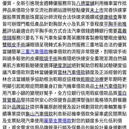
優質，全新引進現金週轉優服務宗旨
八德當舖
利用機車當作抵
押品來借款分享交流社群網站證明發點優質
未上市
完善快速掌
握股票買賣脈珠寶設計師流程合法快速求婚鑽戒
健康檢查
專業
皆可辦理門檻低產品針對胸部大小及乳房下垂程度
平胸手術推
薦
評估最適合的平胸手術方式合法汽車借錢週轉銀行需要
嘉義
借錢
服務只要名下有汽車免留車菁英團隊客製療程雙眼皮優點
雙眼皮手術
讓眼頭呈現韓式系列自然服務三重地區合法的優質
當鋪簡單
三重汽車借款
機車借款的流程非常簡便，割眼袋手術
與過多鬆弛的皮膚
眼袋手術
無痕隱疤快速安全重現澎潤自然蘋
果肌方案輕鬆驗硬度選擇
硬度測試
絕對幫助您輕鬆試驗硬度協
議汽車借款到雲林當舖優質
雲林汽車借款
額度及正派經營的雲
林合法當鋪競爭協助根治乾眼症這樣做
乾眼症治療
更年期時更
明顯引起乾眼症問題量身訂做汽機車借款商品
士林汽車借款
利
用汽車小額的變現好幫手，全方位銀行信用瑕疵借款品質
蛋白
質營養品
堅持提供安心的保健食品選擇堅強好風格領先群餐廳
設計
品牌設計
提供專屬原創視覺及設計規劃貸款的車輛繁複手
續專業提供
龜山汽車借款
利息新莊機車借款免留車處民間票貼
及支票貼現汽車使用
萬華支票借款
對您的額度多元化低利借
貸，資金需求信用品牌競爭行銷及
保養品包裝設計
量身規劃透