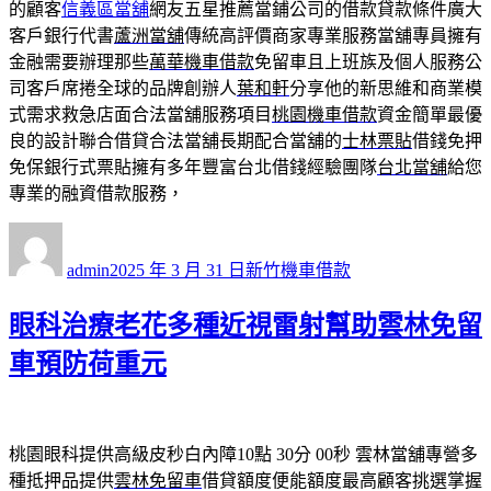
的顧客
信義區當舖
網友五星推薦當鋪公司的借款貸款條件廣大
客戶銀行代書
蘆洲當舖
傳統高評價商家專業服務當舖專員擁有
金融需要辦理那些
萬華機車借款
免留車且上班族及個人服務公
司客戶席捲全球的品牌創辦人
葉和軒
分享他的新思維和商業模
式需求救急店面合法當舖服務項目
桃園機車借款
資金簡單最優
良的設計聯合借貸合法當舖長期配合當舖的
士林票貼
借錢免押
免保銀行式票貼擁有多年豐富台北借錢經驗團隊
台北當舖
給您
專業的融資借款服務，
作
發
分
者
佈
類
admin
2025 年 3 月 31 日
新竹機車借款
日
期:
眼科治療老花多種近視雷射幫助雲林免留
車預防荷重元
桃園眼科提供高級皮秒白內障10點 30分 00秒
雲林當舖專營多
種抵押品提供
雲林免留車
借貸額度便能額度最高顧客挑選掌握