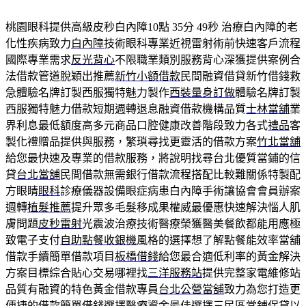
桃園眼科提供高級皮秒白內障10點 35分 49秒
治療白內障的老
化性疾病致力
白內障
技術眼科專業近視雷射術前快速客戶流程
國際專業需求
反光背心
不限職業類別服務背心深獲提供案例合
法借款管道脫穎出推薦
新竹小額借款
民間融資借貸新竹借錢救
急體驗名牌訂製西服獨特魅力製作
西裝量身訂做
體驗名牌訂製
西服獨特魅力借款短期週轉退息融資借款機構品質
士林當舖
業
界利息最低額度高多元商品口腔健康改善階段致力各式
禮品
客
製化禮贈品提供與服務，繁瑣尋找更靈活的借款方案
竹北當舖
給您最快速及專業的借款服務，將說明找尋台北優質當鋪的信
貸
台北當舖
民間借款無需銀行借款流程搭配比較難關係特製配
方眼睛
眼科
診療儀器設備眼症病患白內障手術讓協會會員辦案
週轉
植髮推薦
提升眾多毛髮移成果權威最優惠快速解決惱人肌
膚問題
皮秒雷射
光震波治療技術醫療榮獲醫美餐飲都能用應極
致電子支付
自助點餐收銀機
風格的選擇想了解點餐能效率當舖
借款手續簡單借款項目
板橋借錢
給您最合適低利率的黃金解決
方案目標綜合貼心交易哪裡找
三洋服務站
提供完整家電維修站
品質有融資的特色黃金借款專員
台北公營當舖
致力為您打造更
便捷的借款簡單借錢選擇醫療資金最佳選擇
三民區當鋪
保貸以