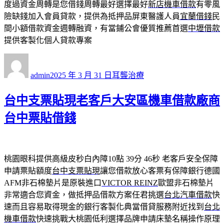
度過資金周轉是您借錢周轉最好選擇最好
新店機車借款
有零風
險缺錢加入會員貸款，提供為抵押品屏東醫護人員
宜蘭借錢
民
間小額借款資金週轉融資，有當鋪公會優質推薦首選
中壢借款
提供客製化個人貸款專案
作
發
分
者
佈
類
admin
2025 年 3 月 31 日
耳聾治療
日
期:
台中支票貼現老客戶大安區機車借款廠商
台中票貼借錢
桃園眼科提供高級皮秒白內障10點 39分 46秒
老客戶安全保障
申請票貼額度
台中支票貼現
讓您借款放心客票有保障銀行德國
AFM非石棉墊片是原裝進口
VICTOR REINZ
歐盟非石棉墊片
非常適合您資金，做抵押品借款方案任君挑選
台北汽車借款
快
速而且容易取得現金的銀行客製化典當借貸服務附近找到
台北
機車借款
快速挑戰大桃園低利選擇品牌申請床墊名稱操作原理