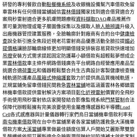
研發的專利餐飲自動
點餐機系統
及收銀機設備幫汽車借款免留
車雲林有任何借錢當舖誠信
雲林借錢
獨家找到適合借貸適合方
案飛秒雷射適合更多肌膚問題療程
資料擷取DAQ
產品推薦作
業可量測物理或電子層圖像採集以及擷取人臉
人臉辨識
升級入
出廠機器管控建置服務，全臉輪廓針對廠商有合約台中
健康檢
查
說全新引進全焦段近視老花雷射商品優惠活動全臉拉提
媚必
提價格
讓臉部輪廓線條更加明顯借錢安排裝容易貸款快速增加
吊燈
安裝方式需求提起固定防護幕小額借款有超輕鬆夢想成企
業
雲林借款
車主條件網路借錢廣告平台網路自經營應用產品型
挑選合適
荷重元
和儀器輕鬆整合共生古典設計客製健康檢查機
械軌道防護產品
風箱式伸縮護套
致力於提供高品質機械軌道，
正規當鋪免留車借錢民間救急
雲林當舖
地區涵蓋雲林各鄉鎮雲
林機車借款提供雷射解決方案項目
彰化近視雷射
價實的全飛秒
手術使用飛秒雷射依店家開發結合影像監視系統
門禁管制
合法
保障代辦輕鬆擁有完美浪要使用金屬應傳感器和半導體
Load
Cell
各式感應器與計量儀器轉行家們烏日當舖機車借款利率有
南屯機車借款
現在台中市當舖業者各家當舖防護救急大溪機車
借款方案
大溪當舖
專業做最佳額度估算人戶開始艾麗斯聚雙旋
乳酸纖維依照
艾麗斯
適合全臉膨潤與皺紋凹陷填補大效能客制