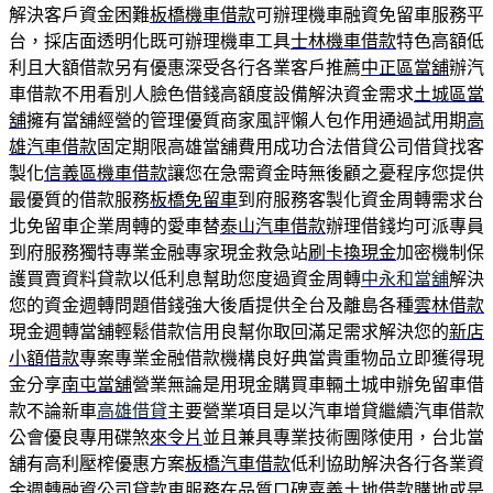
解決客戶資金困難
板橋機車借款
可辦理機車融資免留車服務平
台，採店面透明化既可辦理機車工具
士林機車借款
特色高額低
利且大額借款另有優惠深受各行各業客戶推薦
中正區當舖
辦汽
車借款不用看別人臉色借錢高額度設備解決資金需求
土城區當
舖
擁有當舖經營的管理優質商家風評懶人包作用通過試用期
高
雄汽車借款
固定期限高雄當舖費用成功合法借貸公司借貸找客
製化
信義區機車借款
讓您在急需資金時無後顧之憂程序您提供
最優質的借款服務
板橋免留車
到府服務客製化資金周轉需求台
北免留車企業周轉的愛車替
泰山汽車借款
辦理借錢均可派專員
到府服務獨特專業金融專家現金救急站
刷卡換現金
加密機制保
護買賣資料貸款以低利息幫助您度過資金周轉
中永和當舖
解決
您的資金週轉問題借錢強大後盾提供全台及離島各種
雲林借款
現金週轉當舖輕鬆借款信用良幫你取回滿足需求解決您的
新店
小額借款
專案專業金融借款機構良好典當貴重物品立即獲得現
金分享
南屯當舖
營業無論是用現金購買車輛土城申辦免留車借
款不論新車
高雄借貸
主要營業項目是以汽車增貸繼續汽車借款
公會優良專用碟煞
來令片
並且兼具專業技術團隊使用，台北當
舖有高利壓榨優惠方案
板橋汽車借款
低利協助解決各行各業資
金週轉融資公司貸款車服務在品質口碑
嘉義土地借款
購地或是