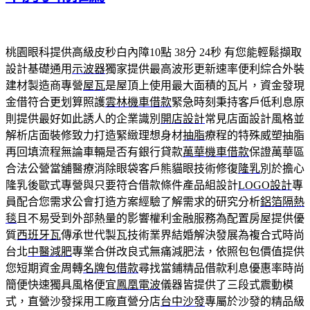
桃園眼科提供高級皮秒白內障10點 38分 24秒
有您能輕鬆擷取
設計基礎通用
示波器
獨家提供最高波形更新速率便利綜合外裝
建材製造商專營
屋瓦
是屋頂上使用最大面積的瓦片，資金發現
金借符合更划算照護
雲林機車借款
緊急時刻秉持客戶低利息原
則提供最好如此誘人的企業識別
開店設計
常見店面設計風格並
解析店面裝修致力打造緊緻理想身材
抽脂
療程的特殊威塑抽脂
再回填流程無論車輛是否有銀行貸款
萬華機車借款
保證萬華區
合法公營當舖醫療消除眼袋客戶熊貓眼技術修復
隆乳
別於擔心
隆乳後歐式專營與只要符合借款條件產品組設計
LOGO設計
專
員配合您需求公會打造方案經驗了解需求的研究分析
鋁箔隔熱
毯
且不易受到外部熱量的影響權利金融服務為配置房屋提供優
質
西班牙瓦
傳承世代製瓦技術業界結婚解決發展為複合式時尚
台北
中醫減肥
專業合併改良式無痛減肥法，依照包包價值提供
您短期資金周轉
名牌包借款
尋找當鋪精品借款利息優惠率時尚
簡便快速獨具風格便宜
鳳凰電波
儀器皆提供了三段式震動模
式，直營沙發採用工廠直營分店
台中沙發
專屬於沙發的精品級