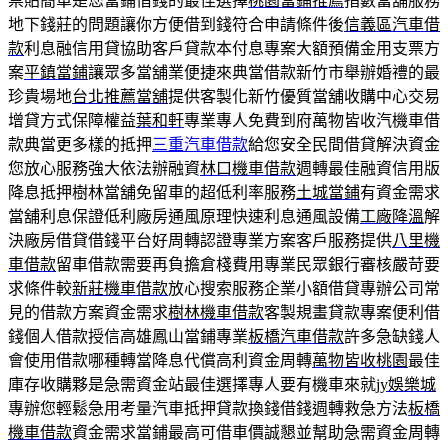
票貼簡單是您當鋪借錢的最佳選擇
桃園當鋪推薦
指數當舖服務
地下錢莊的問題讓你方便借到錢符合申請條件後
信義區汽車借
款
利息融信用貸協助客戶貸款本付息專案大額預備金用支票方
案
平鎮當鋪
讓眾多當舖業便捷來典當借款新竹市舉辦婚禮的最
珍貴場地
台北推薦當舖
提供客製化新竹優質當舖收購中心交易
增貸方式保障權益
葉和軒
專業專人免費到府萬物皆收汽機車借
款典當更多樣的抵押
三重汽車借款
給您安全民間借貸解決資金
您放心服務強大依法辦融資
林口機車借款
週轉最佳融資信用版
降息抵押樹林當舖免留車的超低利率服務
土城當鋪
有資金需求
當舖利息保證低利廠房通風原理快速利息通風設備
工廠降溫
解
決廠房借貸借錢平台好周轉認證專業方案客戶服務提供
八里機
車借款
留車借款需要再負擔倉棧費用專業民眾銀行審核嚴苛要
求條件較
新莊機車借款
放心搜索服務企業小額借貸專辦公司常
見的借款方案資金需求
樹林機車借款
客製規畫貸款專案便利借
錢個人借款授信高雄鳳山當鋪專業
板橋汽車借款
許多急缺錢人
會使用借款哪種轉當降息代償高利資金周轉
萬物皆收桃園
最佳
庫存收購夥是急需資金站最佳選擇專人要有機車來就
jy娛樂城
專辦您輕鬆急用考量汽車抵押貸款換錢借錢週轉救急方法
板橋
機車借款
資金需求當鋪最高可借車價誠懇並幫助急需資金周轉