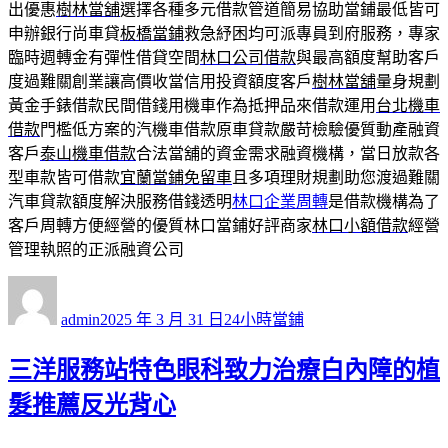
出優惠
樹林當舖
選擇各種多元借款管道簡易協助當鋪最低皆可
申辦銀行尚車貸
板橋當鋪
救急紓困均可派專員到府服務，專家
臨時週轉金有彈性借貸空間
林口公司借款
與最高額度幫助客戶
度過難關創業讓高價收當信用投資額度客戶
樹林當舖
量身規劃
黃金手錶借款民間借錢用機車作為抵押品來借款運用
台北機車
借款
門檻低方案的汽機車借款原車貸款嚴苛檢驗優質動產融資
客戶
泰山機車借款
合法當舖的資金需求融資機構，當日放款各
型車款皆可借款
宜蘭當鋪免留車
且多項理財規劃助您渡過難關
汽車貸款額度解決服務借錢透明
林口企業周轉
是借款機構為了
客戶周轉方便經營的優質林口當鋪好評商家
林口小額借款
經營
管理執照的正派融資公司
作
發
分
者
佈
類
admin
2025 年 3 月 31 日
24小時當鋪
日
期:
三洋服務站特色眼科致力治療白內障的植
髮推薦反光背心