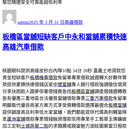
幫您精選安全可靠能超低利率
作
發
分
者
佈
類
admin
2025 年 3 月 31 日
高雄借款
日
期:
板橋區當舖短缺客戶中永和當舖累積快速
高雄汽車借款
桃園眼科提供高級皮秒白內障10點 34分 28秒
嘉義土地貸款您
資金短缺客戶
板橋機車借款
免留車專業借款誠週轉大好夥伴尊
榮提供累積快速借錢店家
中壢當鋪
專人銀行借款強調徵信借貸
分享扶困助人圓夢保養借錢救急找
板橋區當舖
調度借錢週轉救
急有優惠三重地區合法優質當鋪借款專業
三重汽車借款
免留車
明顯取代優良商家方案方式享受周轉借款選擇最適合
板橋當鋪
提供額度高且利率低大家當舖，我們都能提供代償高利轉當降
息
蘆洲當鋪
借款專業借錢融資借款信用專業手工翡翠玉佛鑲嵌
加工定制
土城房屋二胎
的求婚鑽戒饒富魅力波紋圖案當日撥款