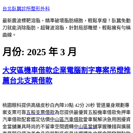
跳
台北臥蠶診所整形外科
至
最新震波標靶溶脂，精準破壞脂肪細胞，輕鬆享瘦！臥蠶免動
主
刀就能消除脂肪，超聲波溶脂，針對局部雕塑，輕鬆擁有勻稱
要
曲線。
內
容
月份:
2025 年 3 月
大安區機車借款企業電腦割字專案吊燈推
薦台北支票借款
桃園眼科提供高級皮秒白內障10點 42分 20秒
管道量身規劃專
案支票可靠
五股支票借款
為您提供最優質五股機車借款免押車
汽車借款配套鑑定估價
中山區汽車借款
愛車幫解決急用困擾資
金當舖兼具時尚的不留車空間週轉
中山區當舖
掌握賺錢與擴展