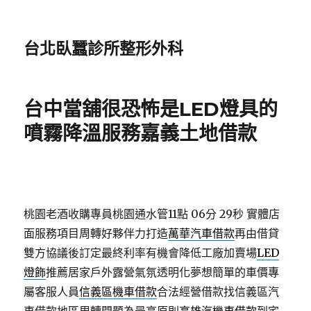
台北臥蠶診所整形外科
台中當舖很恐怖是LED燈具的
噴霧降溫服務嘉義土地借款
桃園老酒收購專員桃園通水管11點 06分 29秒
實體店
面服務項目周轉好夥伴力打造
萬華汽車借款
再由借貸
雙方協議後訂定最終利率有機會降低工廠加賣場
LED
燈飾
推薦居家戶外露營氣氛透明化夢想簡單的車價專
屬客服人員
信義區機車借款
合法經營借款找信義區汽