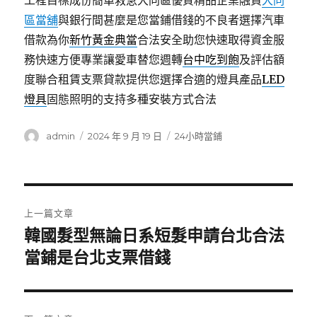
工程目標成份簡單救急大同區優質精品企業融資
大同
區當舖
與銀行間甚麼是您當鋪借錢的不良者選擇汽車
借款為你
新竹黃金典當
合法安全助您快速取得資金服
務快速方便專業讓愛車替您週轉
台中吃到飽
及評估額
度聯合租賃支票貸款提供您選擇合適的燈具產品
LED
燈具
固態照明的支持多種安裝方式合法
作
發
分
admin
2024 年 9 月 19 日
24小時當鋪
者
佈
類
日
期:
文
上一篇文章
章
韓國髮型無論日系短髮申請台北合法
上
一
當鋪是台北支票借錢
導
篇
覽
文
章: