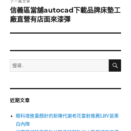
下一篇文章
信義區當舖autocad下載品牌床墊工
下
一
廠直營有店面來漆彈
篇
文
章:
搜
搜
尋
尋
關
鍵
字:
近期文章
眼科增進童顏針的新陳代謝老花雷射推薦LBV苗栗
白內障