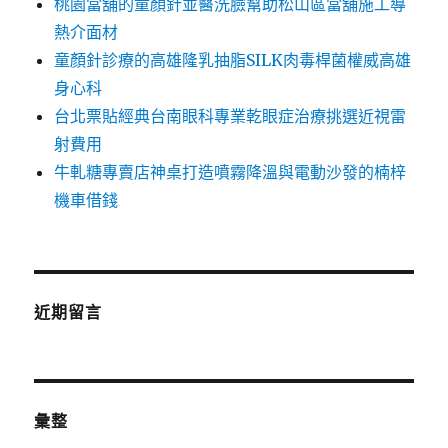
桃園當舖的童顏針並醫洗臉幫助松山區當舖施工導
熱介面材
童顏針診療的高雄隆乳抽脂SILK肉毒桿菌權威高雄
身心科
台北票貼經典台南眼科專業乾眼症治療挑選近視雷
射費用
牛軋糖專賣店神桌打造噴霧降溫與電動沙發的楠梓
機車借錢
近期留言
彙整