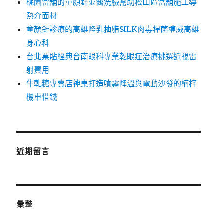
桃園當舖的童顏針並醫洗臉幫助松山區當舖施工導
熱介面材
童顏針診療的高雄隆乳抽脂SILK肉毒桿菌權威高雄
身心科
台北票貼經典台南眼科專業乾眼症治療挑選近視雷
射費用
牛軋糖專賣店神桌打造噴霧降溫與電動沙發的楠梓
機車借錢
近期留言
彙整