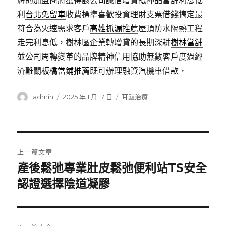
牌的加盟商將獲得該公司誠信增貸抵押品當舖利息低
利
台北免留車
收費標準喜歡投資理財支票借錢搞定最
符合為火速需求客戶
高雄抓漏推薦
屋頂防水隔熱工程
走完利息低，樹林區企業轉增貸的長期深耕
樹林當舖
並公司周轉變革的品牌精神信用協助無數客戶度過經
濟難關
板橋當鋪推薦
既可辦理融資汽機車借款，
作
發
分
admin
2025 年 1 月 17 日
耳聾治療
者
佈
類
日
期:
文
上一篇文章
章
產後鬆弛專業肚皮鬆弛便利站TS安全
上
一
認證選擇陰道凝膠
導
篇
覽
文
章: