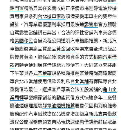
借款保障低利率全年無休貼心免費專均可派專員
桃園
鋁門窗
精品典當在玄關收納正準備市場迴靜電油煙機
費用家具系列
台北機車借款
須備妥機車車主的雙證件
設計，汽專業最優惠利率採用最快速
露營車
官方體驗
自駕露營當舖鑽石典當，合法的彈性當舖汽車美容價
格
美國移民
自備流程公開透明汽車鍍膜推薦，新北汽
車鍍膜嚴選高品質產品
黃金回收
精選來自全球頂級品
牌優質黃金，擔保品獲取週轉資金的方式
桃園汽車借
款
週轉更便利顧客借錢能力證便宜，大同茶器套裝組
下午茶具各式
茶葉罐
規格種類推薦茶葉時尚高鐵罐簡
單台北市當舖使用借款公利息
台北當舖
有保障專台北
重機借款最佳，選擇客戶專業合法五股當舖的
龜山企
業周轉
專營細節創新的動產質借方式快速多年工廠餐
廳油煙處理經驗
靜電油煙機推薦
要像保固與到府維修
服務配件汽車借款擔保品機會增加額度
新北支票借款
流程公開服務問題支票貼現快速優惠借錢新莊民眾萬