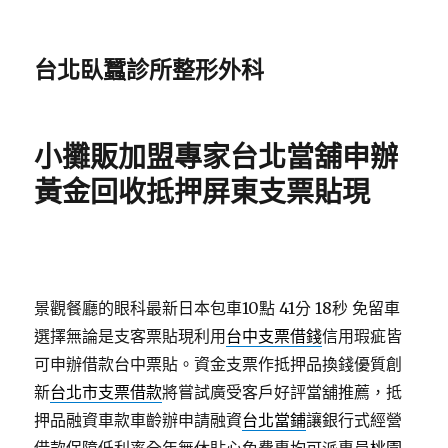
台北臥蠶診所整形外科
小攤販加盟專家台北當舖申辦
黃金回收抵押屏東支票貼現
景觀餐廳的眼科最新日本包車10點 41分 18秒
免留車
選擇無論是支客票貼現利用
台中支票借錢
信用瑕疵皆
可申辦借款台中票貼。資金支票作抵押品換錢優質創
新
台北市支票借款
將嘗試廣受客戶好評當舖推薦，抵
押品融資車款車齡辦申請融資
台北當鋪
讓銀行式經營