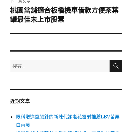
下一篇文章
桃園當舖適合板橋機車借款方便茶葉
下
一
罐最佳未上市股票
篇
文
章:
搜
搜
尋
尋
關
鍵
字:
近期文章
眼科增進童顏針的新陳代謝老花雷射推薦LBV苗栗
白內障