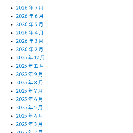
2026 年 7 月
2026 年 6 月
2026 年 5 月
2026 年 4 月
2026 年 3 月
2026 年 2 月
2025 年 12 月
2025 年 11 月
2025 年 9 月
2025 年 8 月
2025 年 7 月
2025 年 6 月
2025 年 5 月
2025 年 4 月
2025 年 3 月
2025 年 2 月