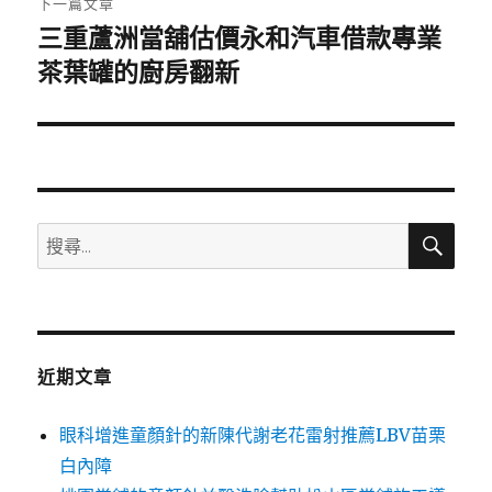
下一篇文章
三重蘆洲當舖估價永和汽車借款專業
下
一
茶葉罐的廚房翻新
篇
文
章:
搜
搜
尋
尋
關
鍵
字:
近期文章
眼科增進童顏針的新陳代謝老花雷射推薦LBV苗栗
白內障