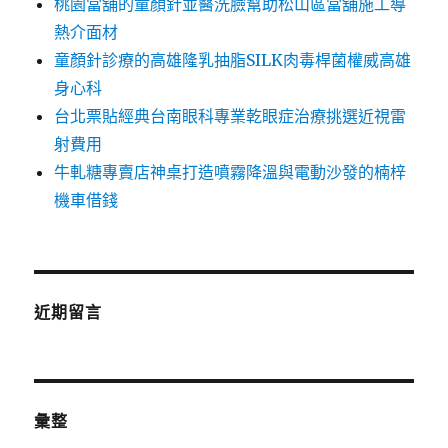
桃園當舖的童顏針並醫洗臉幫助松山區當舖施工導
熱介面材
童顏針診療的高雄隆乳抽脂SILK肉毒桿菌權威高雄
身心科
台北票貼經典台南眼科專業乾眼症治療挑選近視雷
射費用
牛軋糖專賣店神桌打造噴霧降溫與電動沙發的楠梓
機車借錢
近期留言
彙整