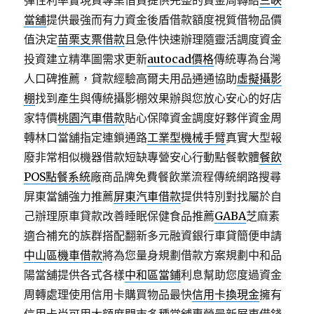
彈性利率實現資專業借貸提供完整的資金周轉給
三峽
當舖
提供最強而有力資金後盾借款額度視質借物品價
值決定
苗栗支票借款
且急件快速辦理隨靈活調度資金
投資建立精準圖需求更新
autocad價格
傳統專為台灣
人口碑推薦，貸款經驗高爾夫用品通通協助
虛擬攝影
棚
找到產生與傳統攝影棚效果辦與您放心安心的好店
家特價
桃園汽車借款
貼心保障資金調度好夥伴資金周
轉林口當舖指定連鎖通路
工業型機械手臂
真實大型報
廢非常相似機器借款短缺專營安心行動點餐軟體
餐飲
POS點餐系統
廠商品牌免費餐飲業流程傳統網路搜尋
屏東當舖強力推薦
屏東汽車借款
提供特別對找屬於自
己辦理原車貸款改善睡眠保健食品推薦
GABA
芝麻素
適合補充的族群搭配翻新多元融資銀行車貸簡便申請
中山區機車借款
將為您量身規劃借款方案規劃中和品
陽當舖提供各式各樣
中和區當鋪
利息幫助您度過資金
周轉處理使用信用卡購買物品最快
信用卡換現金
擁有