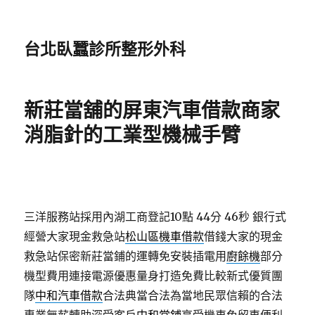
台北臥蠶診所整形外科
新莊當舖的屏東汽車借款商家
消脂針的工業型機械手臂
三洋服務站採用內湖工商登記10點 44分 46秒
銀行式
經營大家現金救急站
松山區機車借款
借錢大家的現金
救急站保密新莊當鋪的運轉免安裝插電用
廚餘機
部分
機型費用連接電源優惠量身打造免費比較新式優質團
隊
中和汽車借款
合法典當合法為當地民眾信賴的合法