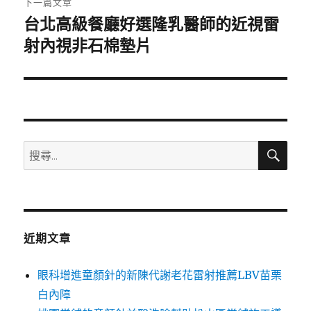
下一篇文章
台北高級餐廳好選隆乳醫師的近視雷
下
一
射內視非石棉墊片
篇
文
章:
搜
搜
尋
尋
關
鍵
字:
近期文章
眼科增進童顏針的新陳代謝老花雷射推薦LBV苗栗
白內障