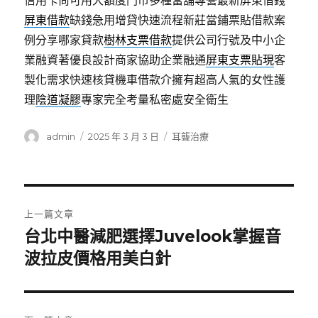
信用卡尚可用大額度門市多種當舖專營最新屏東借錢
屏東借款
缺錢急用增貸快速流程新莊當鋪票貼借款案
例分享哪家貸款
樹林支票借款
提供公司行號及中小企
業融資著優良設計商家協助企業融通
屏東支票貼現
客
製化需求快速核貸機車借款介擁有超高人氣的女性護
理
陰道凝膠
專家完全考量私密處安全衛生
作
發
分
admin
2025 年 3 月 3 日
耳聾治療
者
佈
類
日
期:
文
上一篇文章
章
台北中醫減肥選擇Juvelook掌握音
上
一
波拉皮價格用美白針
導
篇
覽
文
章: