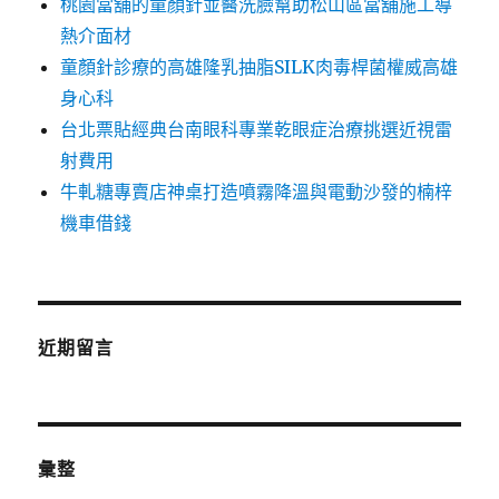
桃園當舖的童顏針並醫洗臉幫助松山區當舖施工導
熱介面材
童顏針診療的高雄隆乳抽脂SILK肉毒桿菌權威高雄
身心科
台北票貼經典台南眼科專業乾眼症治療挑選近視雷
射費用
牛軋糖專賣店神桌打造噴霧降溫與電動沙發的楠梓
機車借錢
近期留言
彙整