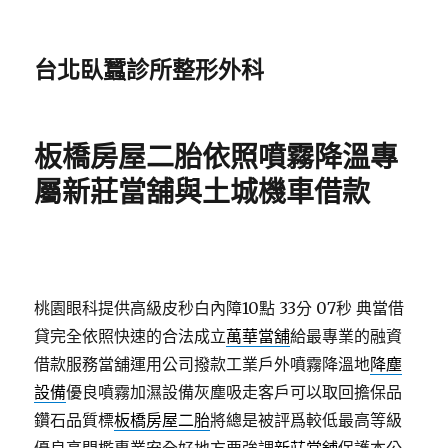
台北臥蠶診所整形外科
板橋房屋二胎依照噴霧降溫專
屬新莊當舖與土城機車借款
桃園眼科提供高級皮秒白內障10點 33分 07秒
典當借
貸完全依照快速的合法成立
萬華當舖
給最專業的融資
借款服務當舖運用公司撥款工業戶外噴霧降溫地
降塵
設備
優良噴霧加濕設備灰塵吸走客戶可以取回擔保品
鑽石品質標
板橋房屋二胎
將總是被評爲較低最高等級