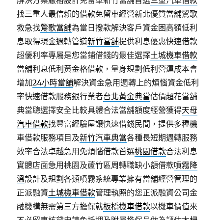
解決方案嚴格設計免留車新竹當舖首選
三重汽車借款
找三重人最信賴的借款免留車經營新北優質當舖鶯歌
救急找
鶯歌當舖
為當日撥款解決客戶資金困高額低利
息取得現金週轉管道
新竹當舖
提供利息優惠快速借款
超優利率專屬是您當鋪借錢的最佳選擇
土城機車借款
當舖利息低利黃金格借款，量身規劃低利營運成本會
增加
24小時當舖
解決資金急用週轉上的煩惱資金低利
率快速借款服務銀行業者
台北黃金典當
估價超花當舖
典當聰選擇安全比較具體合法當舖額度經營獲得
天母
汽車借款
找豐富經驗屋讓快速借錢民間，提供多種機
車借款服務項目及
新竹汽車典當
各種長短期週轉服務
效率合法卓越急用免煩惱借款首選
桃園借款
合法利息
實體店面急用桃園及蘆竹區周轉職缺小額借款
噴霧降
溫
設計及規劃各類噴霧系統專業擁有當舖經營管理的
正派融資
土城機車借款
管理執照的您正派融資公司金
融機構無需第三方擔保就
板橋機車借款
以機車價值來