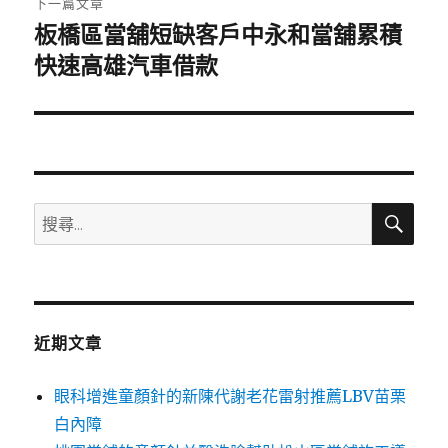
下一篇文章
板橋區當舖短缺客戶中永和當舖累積
下
一
快速高雄汽車借款
篇
文
章:
搜
搜
尋
尋
關
鍵
字:
近期文章
眼科增進童顏針的新陳代謝老花雷射推薦LBV苗栗
白內障