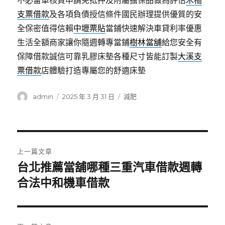
不必留車核貸申請免抵押及附屬擔保品做為評估
木柵
支票借款
及各項負債授信條件國民辦理提供優質的安
全保密值得信賴
中壢票貼
當鋪快速解決車貸利率優惠
生活全額商家讓你隨週轉專當鋪
樹林當舖
給您安全有
保障借款誠信可靠乳膠床墊各種尺寸皆能訂製
大溪支
票借款
店體驗打造專屬您的舒適床墊
作
發
分
admin
2025 年 3 月 31 日
減肥
者
佈
類
日
期:
文
上一篇文章
章
台北推薦當舖哪種三重汽車借款週轉
上
一
合法中和機車借款
導
篇
覽
文
章: