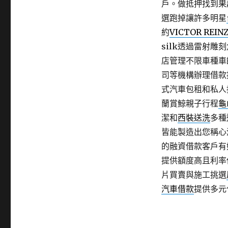
戶。做抵押找到果
選跑掉讓許多明星
約
VICTOR REIN
silk透過雷射
店管理不限車種車
司等機構辦理借款
式汽車包租和私人
蘭賞鯨親子行程
龜
潔和
西裝送洗
多種
皆能製造出您稱心
的融資借款客戶有
提供額度高且利率
片買賣與施工挑選
汽車借款
提供多元