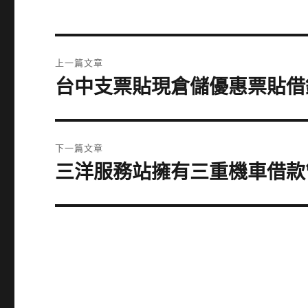
文
上一篇文章
章
台中支票貼現倉儲優惠票貼借
上
一
導
篇
覽
文
下一篇文章
章:
三洋服務站擁有三重機車借款
下
一
篇
文
章: