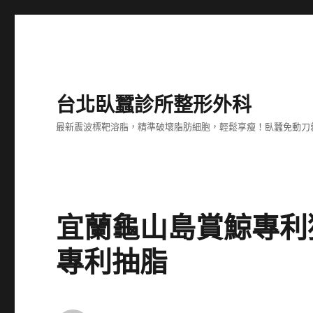
台北臥蠶診所整形外科
最新震波標靶溶脂，精準破壞脂肪細胞，輕鬆享瘦！臥蠶免動刀
宜蘭龜山島賞鯨專利
專利抽脂