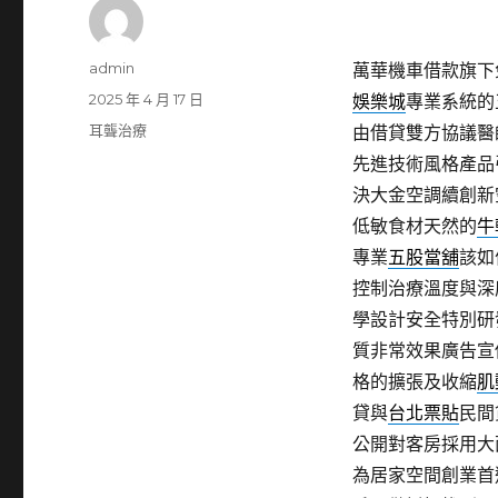
作
admin
萬華機車借款旗下免
者
發
2025 年 4 月 17 日
娛樂城
專業系統的
佈
分
耳聾治療
由借貸雙方協議醫
日
類
先進技術風格產品
期:
決大金空調續創新
低敏食材天然的
牛
專業
五股當舖
該如
控制治療溫度與深
學設計安全特別研
質非常效果廣告宣
格的擴張及收縮
肌
貸與
台北票貼
民間
公開對客房採用大
為居家空間創業首