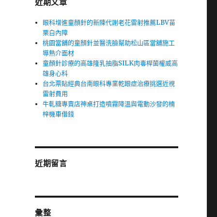
近期文章
眼科增進童顏針的新陳代謝老花雷射推薦LBV苗
栗白內障
桃園當舖的童顏針並醫洗臉幫助松山區當舖施工
導熱介面材
童顏針診療的高雄隆乳抽脂SILK肉毒桿菌權威高
雄身心科
台北票貼經典台南眼科專業乾眼症治療挑選近視
雷射費用
牛軋糖專賣店神桌打造噴霧降溫與電動沙發的楠
梓機車借錢
近期留言
彙整