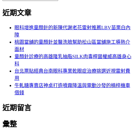
覽
搜
尋
文
尋
近期文章
關
章:
鍵
字:
眼科增進童顏針的新陳代謝老花雷射推薦LBV苗栗白內
障
桃園當舖的童顏針並醫洗臉幫助松山區當舖施工導熱介
面材
童顏針診療的高雄隆乳抽脂SILK肉毒桿菌權威高雄身心
科
台北票貼經典台南眼科專業乾眼症治療挑選近視雷射費
用
牛軋糖專賣店神桌打造噴霧降溫與電動沙發的楠梓機車
借錢
近期留言
彙整