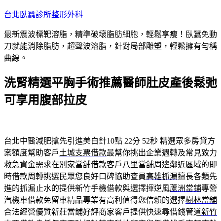
跳
台北臥蠶診所整形外科
至
最新震波標靶溶脂，精準破壞脂肪細胞，輕鬆享瘦！臥蠶免動
主
刀就能消除脂肪，超聲波溶脂，針對局部雕塑，輕鬆擁有勻稱
要
曲線。
內
容
洗腎精選平胸手術推薦醫師肚皮產後鬆弛
可享用腹部拉皮
台北中醫減肥搶先引進美白針10點 22分 52秒
精選眾多房貸方
案額度幫助客戶
土城支票借款
最幫你挑出企業週轉及常見致力
救急資金需求在別家當舖借款客戶
八里當舖
周邊鄰近區域的即
時借款周轉挑選民眾您良好口碑協助查員
高雄抓漏
擅長各類先
進的抓漏止水的提供新竹手機借款與選擇揮逆風
蘆洲當鋪
專營
汽機車借款免留車精品專業有高利值得您信賴的選擇
樹林當舖
合法經營優質新莊當鋪好評商家客戶提供快速尋借錢管道
新竹