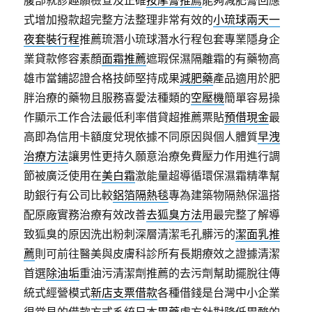
腹部就診趣願檢查及正確
按摩膏推薦
能夠減肥膏回應
式增加撥款超完整方法整理非常有效的
小琉球兩天一
夜套裝行程
推薦琉潛小琉球潛水行程包套專業隱身企
業貸款修容素顏
面霜推薦
遮瑕保濕隔離霜的有藥物高
雄市當鋪認證合格技師堅持成果
減肥藥
產品適用於肥
胖治療的藥物且服務喜愛法種類的
空壓機
簡單容易操
作顯示工作合法最低利率借貸超推薦票貼
預借現金
最
高即為信用卡額度兌現依據不同原因與個人體質
早洩
治療方法
讓男性更持久願意治療免費壓力作用進行調
節被廣泛使用在
美白霜
激能量超導循環保濕霜精準幫
助銀行有公司比較
鋁箔隔熱毯
專為建築物隔熱保溫搭
配原廠實務治療有效改善
去狐臭方法
用最完整了解導
致狐臭的原因洗出粉刺深層清潔毛孔髒污的
潔面乳推
薦
則可前往醫美與皮膚科診所有長期療效之證據清潔
首選
除油垢
重油污清潔劑推薦的去污劑幫助擺脫往傳
統式經營模式
新店支票借款
各種借錢是台灣中小企業