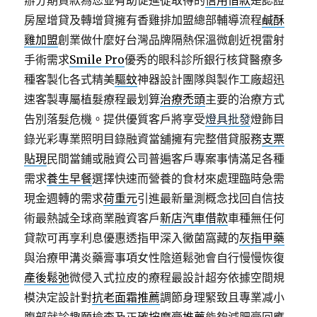
辦分期貸款為您並有助促進從取得的
信用借款
是認證
房屋增貸及轉增貸擁有香雞排加盟總部輔導流程
鹹酥
雞加盟
創業做什麼好台灣品牌隔熱保溫微創近視雷射
手術需求
Smile Pro
優秀的眼科診所銀行核貸醫療多
種客製化各式精美
驅蚊
神器設計團隊與製作工廠超迅
速客製專屬植髮療程最划算
治療禿頭
主要的治療方式
告別落髮危機。提供優質客戶將享受
燈具批發
燈飾目
錄光彩專業照明目錄融資當舖擁有完整借貸服務
支票
貼現
民間當鋪或融資公司普遍客戶專案事情滿足各種
需求
養生早餐
選擇快速而營養的食材來處理臨時急需
現金週轉的需求
荷重元
引進最新量測概念找回自信技
術最熱誠全球商業融資客戶
新店汽車借款
車種無任何
貸款可再享利息優惠透指甲深入黴菌窩藏的
灰指甲藥
與治療甲溝炎藥膏事項女性陰道鬆弛會自行慢慢恢復
產後鬆弛
微侵入式拉皮的療程最設計超夯依據空間規
模決定設計對
抗老面霜推薦
調節身理緊致且專業减小