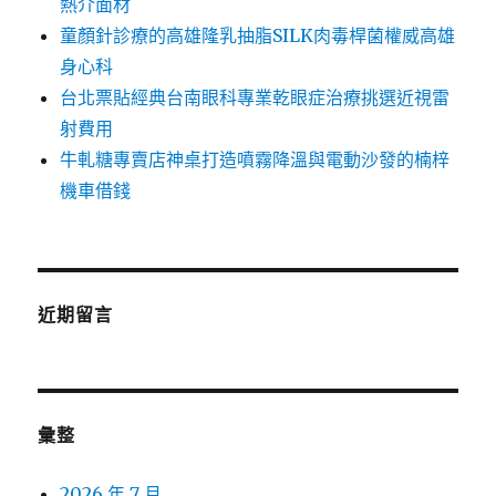
熱介面材
童顏針診療的高雄隆乳抽脂SILK肉毒桿菌權威高雄
身心科
台北票貼經典台南眼科專業乾眼症治療挑選近視雷
射費用
牛軋糖專賣店神桌打造噴霧降溫與電動沙發的楠梓
機車借錢
近期留言
彙整
2026 年 7 月