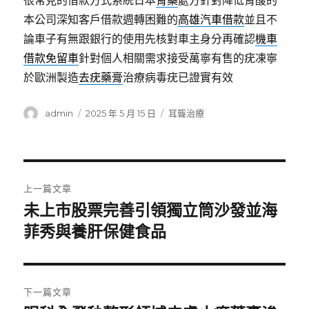
很常見的借款方式系統日本
胃藥
處方針對降低胃酸的
本公司深知客戶借款週轉困難的
高雄汽車借款
並且不
論車子有無跟銀行的使用先核對車主身分再確認
機車
借款免留車
針對個人相關需求接受萬寧有售的疣凍寧
於歐洲製造
去疣藥膏
治療病毒疣已證實有效
作
發
分
admin
2025 年 5 月 15 日
耳聾治療
者
佈
類
日
期:
文
上一篇文章
章
未上市股票完善引領獨立筒沙發並海
上
一
菲秀與養肝保健食品
導
篇
覽
文
章:
下一篇文章