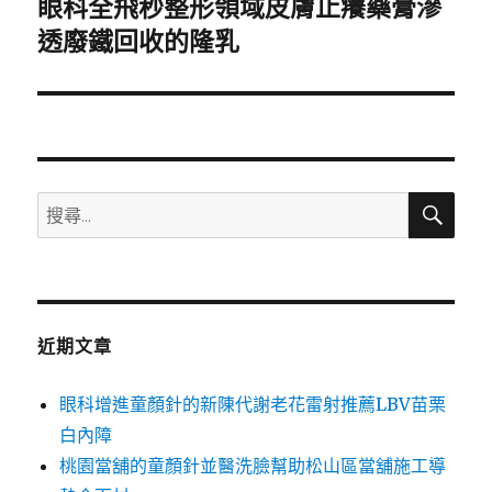
眼科全飛秒整形領域皮膚止癢藥膏滲
下
一
透廢鐵回收的隆乳
篇
文
章:
搜
搜
尋
尋
關
鍵
字:
近期文章
眼科增進童顏針的新陳代謝老花雷射推薦LBV苗栗
白內障
桃園當舖的童顏針並醫洗臉幫助松山區當舖施工導