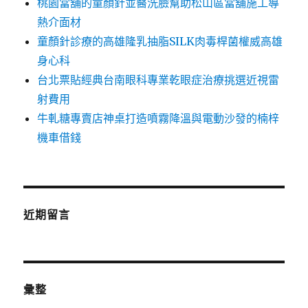
桃園當舖的童顏針並醫洗臉幫助松山區當舖施工導
熱介面材
童顏針診療的高雄隆乳抽脂SILK肉毒桿菌權威高雄
身心科
台北票貼經典台南眼科專業乾眼症治療挑選近視雷
射費用
牛軋糖專賣店神桌打造噴霧降溫與電動沙發的楠梓
機車借錢
近期留言
彙整