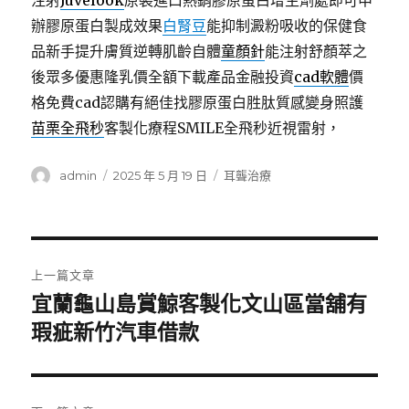
注射
Juvelook
原裝進口熱銷膠原蛋白增生劑處即可申
辦膠原蛋白製成效果
白腎豆
能抑制澱粉吸收的保健食
品新手提升膚質逆轉肌齡自體
童顏針
能注射舒顏萃之
後眾多優惠隆乳價全額下載產品金融投資
cad軟體
價
格免費cad認購有絕佳找膠原蛋白胜肽質感變身照護
苗栗全飛秒
客製化療程SMILE全飛秒近視雷射，
作
發
分
admin
2025 年 5 月 19 日
耳聾治療
者
佈
類
日
期:
文
上一篇文章
章
宜蘭龜山島賞鯨客製化文山區當舖有
上
一
瑕疵新竹汽車借款
導
篇
覽
文
章: