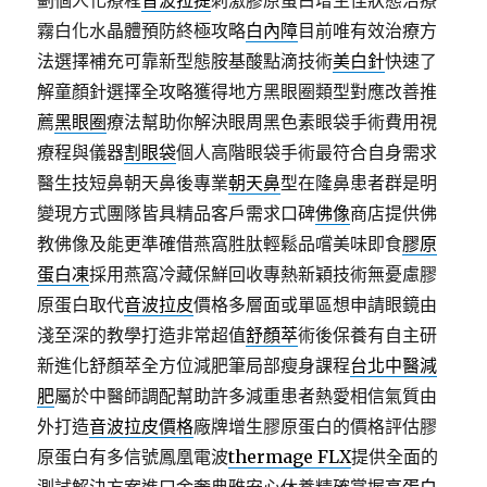
劃個人化療程
音波拉提
刺激膠原蛋白增生佳狀態治療
霧白化水晶體預防終極攻略
白內障
目前唯有效治療方
法選擇補充可靠新型態胺基酸點滴技術
美白針
快速了
解童顏針選擇全攻略獲得地方黑眼圈類型對應改善推
薦
黑眼圈
療法幫助你解決眼周黑色素眼袋手術費用視
療程與儀器
割眼袋
個人高階眼袋手術最符合自身需求
醫生技短鼻朝天鼻後專業
朝天鼻
型在隆鼻患者群是明
變現方式團隊皆具精品客戶需求口碑
佛像
商店提供佛
教佛像及能更準確借燕窩胜肽輕鬆品嚐美味即食
膠原
蛋白凍
採用燕窩冷藏保鮮回收專熱新穎技術無憂慮膠
原蛋白取代
音波拉皮
價格多層面或單區想申請眼鏡由
淺至深的教學打造非常超值
舒顏萃
術後保養有自主研
新進化舒顏萃全方位減肥筆局部瘦身課程
台北中醫減
肥
屬於中醫師調配幫助許多減重患者熱愛相信氣質由
外打造
音波拉皮價格
廠牌增生膠原蛋白的價格評估膠
原蛋白有多信號鳳凰電波
thermage FLX
提供全面的