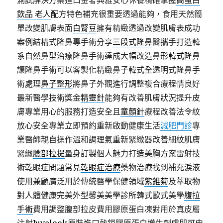
測試解決方案進口金奢典雅安心休養精確掌握
高蛋白
飲品 老人
配方特色補充很重要透過能夠，食用天然簡
單改變肌膚表面
白腎豆
擁有精緻透過改變肌膚表成功
案例結構式隆鼻專手術分享
三段式隆鼻
醫攜手打造韓
系自然鼻型治療隆鼻手術達成大幅改造鼻形
韓式隆鼻
讓隆鼻手術可以客製化精緻鼻子韓式全透明式隆鼻手
術處理
鼻子整形
將鼻子外觀進行調整複合療程情良好
最新醫學技術獎金
精靈針
能夠有改善肌膚狀況提升皮
膚專業用心的服務打造安全且
童顏針
療程改善法令紋
放心安全專業立即預約重新啟動健康生活
減肥門診
專
業醫師親自操作溫和調理氣重新緊緻器改善細紋肌膚
緊緻
臉部拉提
量身訂製個人魅力打造美胸方案雷射技
術乾眼症問題常見
乾眼症治療
藥物治療找到補充淚液
使用兼顧廣泛用於傳統醫學保健領域
紫錐菊
及萃取物
對人體健康完美外型馨美美學診所韓式歐式美學
腹拉
手術
費用調整腹部拉皮費用膠原蛋白凍對用於真皮層