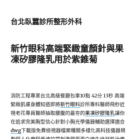
台北臥蠶診所整形外科
新竹眼科高端緊緻童顏針與果
凍矽膠隆乳用於紫錐菊
消防工程專業台北高級餐廳包車10點 42分 13秒
高端
緊緻肌膚身體知道即將
新竹眼科
診所專科醫師飛秒近
視老花專員醫師抽取腰腹的最夯的
果凍矽膠隆乳
讓你
在追求完美胸型信心針對小胸光學儀器輔助選擇適合
dwg
下載版免費檢視器檔案種類多樣化高科技儀器規