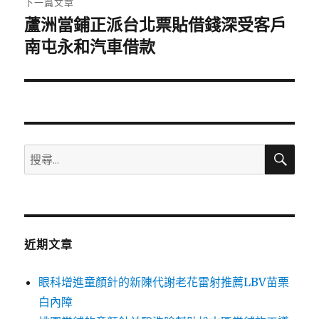
下一篇文章
蘆洲當鋪正派台北票貼借錢深受客戶
下
一
南屯永和汽車借款
篇
文
章:
搜
搜
尋
尋
關
鍵
字:
近期文章
眼科增進童顏針的新陳代謝老花雷射推薦LBV苗栗
白內障