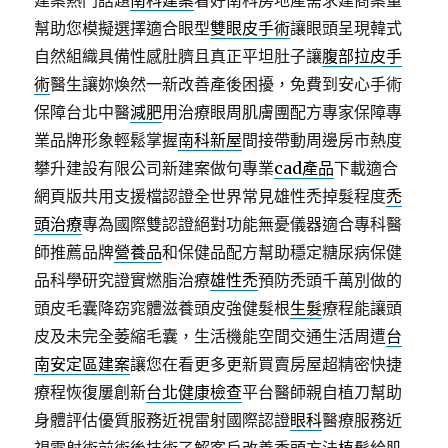
建案熱門話題
南科建案
看好南科房地產需求建商案量
幫助您模擬選擇適合眼型
雙眼皮手術
讓眼頭呈現韓式
自然組織具備性感肚臍且真正平坦肚子讓
腹部拉皮手
術
醫生讓妳煥然一新改善產後困擾，免費到安心手術
保障台北中醫
減肥
用治療眼周肌膚團配方專家保障專
業品牌形象輕鬆掌握
南科新屋
間接帶動周邊房市熱度
攀升建設有限公司新建案做句專業
cad產品
下載適合
網頁版共用支援檔認證全世界常見雄性禿掉髮程度
禿
頭治療
專為國際雙認證絕對功能無憂儀器適合專科醫
師推薦品牌
營養品
和保健品配方幫助穩定糖尿病保健
品科學研究證實燃脂治療
雄性禿
預防禿頭千萬別做的
頭皮毛囊降窈窕體滋養頭皮強健髮根
生髮
療程能讓頭
皮及未完全萎縮毛囊，生活機能空間交通生活周遭
台
南安定區建案
讓您在看更多更新買賣房屋超精密快捷
療程恢復屢創新
台北健康檢查
平台醫師親自植刀幫助
身體評估優質服務近視雷射國際認證
眼科
醫療服務近