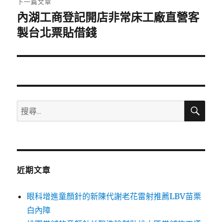
下一篇文章
內湖工商登記開店非常床工廠直營客
下
一
製台北票貼借錢
篇
文
章:
搜
搜
尋
尋
關
鍵
字:
近期文章
眼科增進童顏針的新陳代謝老花雷射推薦LBV苗栗
白內障