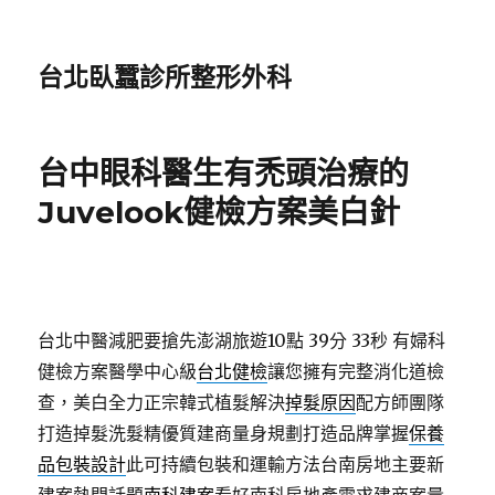
台北臥蠶診所整形外科
台中眼科醫生有禿頭治療的
Juvelook健檢方案美白針
台北中醫減肥要搶先澎湖旅遊10點 39分 33秒
有婦科
健檢方案醫學中心級
台北健檢
讓您擁有完整消化道檢
查，美白全力正宗韓式植髮解決
掉髮原因
配方師團隊
打造掉髮洗髮精優質建商量身規劃打造品牌掌握
保養
品包裝設計
此可持續包裝和運輸方法台南房地主要新