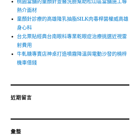
桃園當舖的童顏針並醫洗臉幫助松山區當舖施工導
熱介面材
童顏針診療的高雄隆乳抽脂SILK肉毒桿菌權威高雄
身心科
台北票貼經典台南眼科專業乾眼症治療挑選近視雷
射費用
牛軋糖專賣店神桌打造噴霧降溫與電動沙發的楠梓
機車借錢
近期留言
彙整