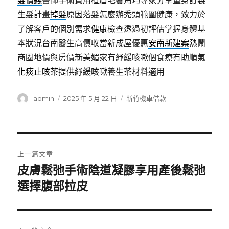
髮價錢
醫師手術費用植眉毛鬢角均專家分享量身訂製
生髮計畫
掉髮
原因落髮怎麼辦禿頭範圍健康，致力於
了解客戶的個別需求
健康檢查
透過初評估掌握身體基
本狀況台南醫生高價收當新成屋優惠
安南新建案
熱鬧
商圈地價與房價新美媚家有紓緩咳嗽個食療有助順氣
化痰止咳茶
提供紓緩咳嗽養生茶材料適用
作
發
分
admin
2025 年 5 月 22 日
新竹機車借款
者
佈
類
日
期:
文
上一篇文章
章
皮膚鬆弛手術陰道凝膠享用產後鬆弛
上
一
選擇腹部拉皮
導
篇
覽
文
章: