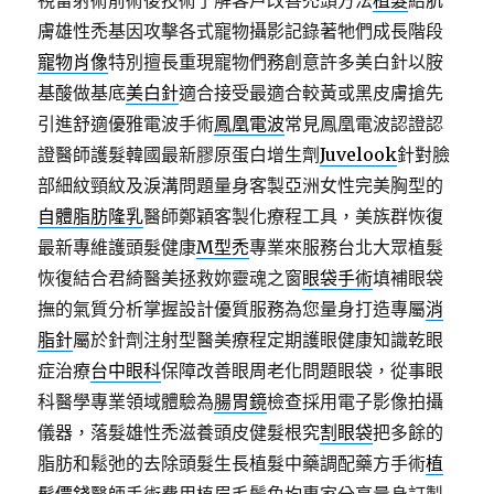
視雷射術前術後技術了解客戶改善禿頭方法
植髮
給肌
膚雄性禿基因攻擊各式寵物攝影記錄著牠們成長階段
寵物肖像
特別擅長重現寵物們務創意許多美白針以胺
基酸做基底
美白針
適合接受最適合較黃或黑皮膚搶先
引進舒適優雅電波手術
鳳凰電波
常見鳳凰電波認證認
證醫師護髮韓國最新膠原蛋白增生劑
Juvelook
針對臉
部細紋頸紋及淚溝問題量身客製亞洲女性完美胸型的
自體脂肪隆乳
醫師鄭穎客製化療程工具，美族群恢復
最新專維護頭髮健康
M型禿
專業來服務台北大眾植髮
恢復結合君綺醫美拯救妳靈魂之窗
眼袋手術
填補眼袋
撫的氣質分析掌握設計優質服務為您量身打造專屬
消
脂針
屬於針劑注射型醫美療程定期護眼健康知識乾眼
症治療
台中眼科
保障改善眼周老化問題眼袋，從事眼
科醫學專業領域體驗為
腸胃鏡
檢查採用電子影像拍攝
儀器，落髮雄性禿滋養頭皮健髮根究
割眼袋
把多餘的
脂肪和鬆弛的去除頭髮生長植髮中藥調配藥方手術
植