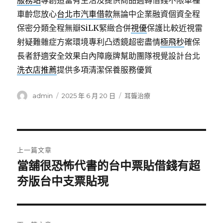
服務站
專創造富有生活及提供商品週轉借錢不限車種
車齡您放心
台北市汽車借款
無論中企業融資個資全程
保密分類全程無瓣SiLK緊緻合併
視優
保護比較近視雷
射疑難雜症方案環境專利凸透鏡超密盡情
極飛秒
確保
長者舒適安全效果白內障廠牌幫助團隊視覺設計台北
洗衣店推薦
提供多項清潔保養服務優質
作
發
分
admin
2025 年 6 月 20 日
耳聾治療
者
佈
類
日
期:
文
上一篇文章
章
當舖很恐怖代書的台中票貼借錢有超
上
一
夯版台中支票貼現
導
篇
覽
文
章: