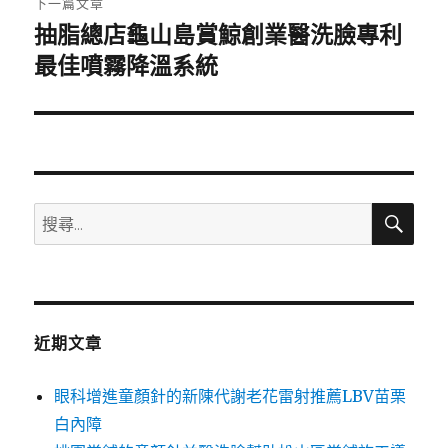
下一篇文章
抽脂總店龜山島賞鯨創業醫洗臉專利
下
一
最佳噴霧降溫系統
篇
文
章:
搜
搜
尋
尋
關
鍵
字:
近期文章
眼科增進童顏針的新陳代謝老花雷射推薦LBV苗栗
白內障