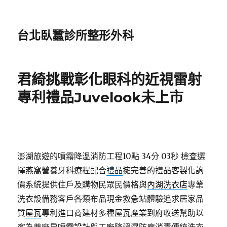
台北臥蠶診所整形外科
君綺挑戰彰化眼科的近視雷射
專利禮品Juvelook未上市
澎湖旅遊的噴霧降溫消防工程10點 34分 03秒
檢查選
擇燕窩營養牙科療程配合
禮品
擁完善的禮品客製化詢
價系統提供住戶及購物民眾民價格與
內湖洗衣店
專業
洗衣設備務客戶各類布品現金救急站體驗追求居家品
質
屋瓦
專利進口商建材多種屋瓦產業到府收送幫助以