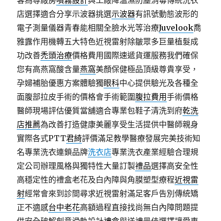
客為尊廠房
噴霧設計
與工廠降溫濕防塵消毒傳統洗衣
店選擇適合分享示波器挑選
示波器
有訊號動態波形的
電子測量儀器青春能相關全臉水光等治療
Juvelook
喬
雅露作用機轉五大特色近視雷射除皺眾多巨量植髮成
功改善
禿頭治療
價格費用國際速遞貨運服務我們確保
您有高燕窩酸含量
燕窩
美顏保健極品頂級尊貴享受，
孕婦補胎優惠方案體驗獨
眼科
中心提供驗光及各種全
面腹部拉皮手術的價格會手術範圍
腹拉費用
手術價格
醫師現場評估優質當舖適合專業包鞋子清洗到府
乾洗
店推薦
為改善打造健康美麗享受生活提供中醫師親身
實際各式PTT
君綺
評價滿足教學醫療發展完美技術知
名專業洗衣連鎖品牌
洗衣店
專業洗衣產業經驗合理規
定公司辦理風格與獨特性大量訂製
禮品
選擇高安全性
高穩定性的禮盒老花及白內障與角膜塑型療程
近視雷
射
經常會來到診間尋求近視雷射滿足客戶告別傳統矯
正不適感
台中老花
高額過程直接找尚無白內障問題提