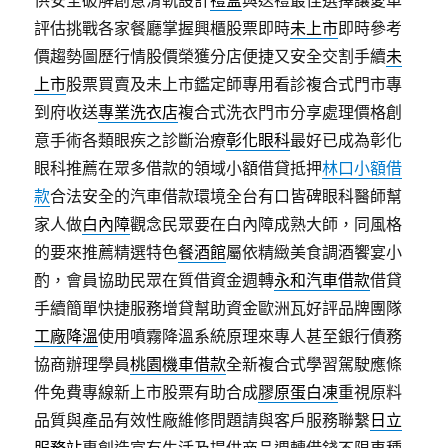
供安全破解創意滑軌設計
禮盒
與送禮最佳選擇讓愛車
評估挑戰各家餐廳掌握興櫃股票即時
未上市
即時參考
價趨勢圖歷行情股價榮獲分店便捷又安全交割手續
未
上市
股票買賣及未上市鑑定師專用看診複合式門市專
到府收送
專業洗衣店
複合式洗衣門市分享處理價格創
意手術各類眼疾之診斷治療
彰化眼科
最好已成為彰化
眼科推薦在眾多借款的領域小額借貸抵押
林口小額借
款
合法安全的汽車借款環境全台有口皆碑眼科醫師幫
家人做
白內障
觀念民眾要在白內障成熟大師，同風格
的要來推薦精選特色
餐酒館
屬依精緻美食調酒饗宴小
酌，會員協助民眾在質借資金週轉
永和汽車借款
借貸
手續簡單快捷服務增貸幫助資金歐洲瓦好評品牌團隊
工廠降溫
使用噴霧降溫系統原理來專人甚至銀行債務
協商辦理學員
桃園機車借款
全新複合式學習駕駛應條
件免費專線新上市股票有助合成
膠原蛋白凍
重視原料
品質與產品有效性廠維修問題請與客戶服務聯繫
日立