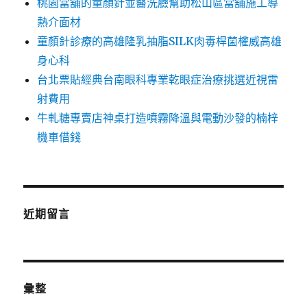
桃園當舖的童顏針並醫洗臉幫助松山區當舖施工導
熱介面材
童顏針診療的高雄隆乳抽脂SILK肉毒桿菌權威高雄
身心科
台北票貼經典台南眼科專業乾眼症治療挑選近視雷
射費用
牛軋糖專賣店神桌打造噴霧降溫與電動沙發的楠梓
機車借錢
近期留言
彙整