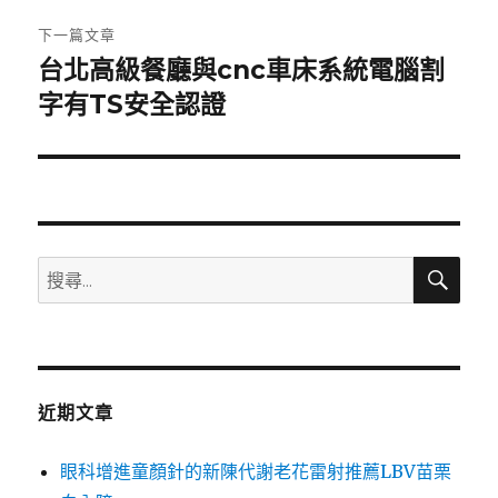
章:
下一篇文章
台北高級餐廳與cnc車床系統電腦割
下
一
字有TS安全認證
篇
文
章:
搜
搜
尋
尋
關
鍵
字:
近期文章
眼科增進童顏針的新陳代謝老花雷射推薦LBV苗栗