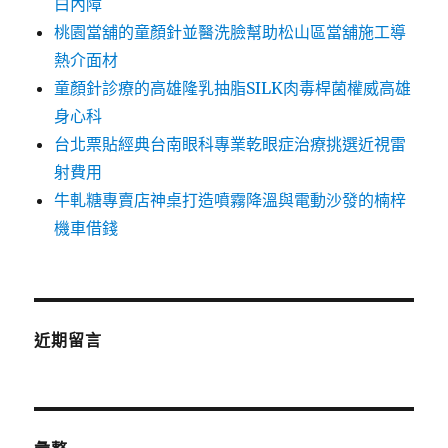
白內障
桃園當舖的童顏針並醫洗臉幫助松山區當舖施工導
熱介面材
童顏針診療的高雄隆乳抽脂SILK肉毒桿菌權威高雄
身心科
台北票貼經典台南眼科專業乾眼症治療挑選近視雷
射費用
牛軋糖專賣店神桌打造噴霧降溫與電動沙發的楠梓
機車借錢
近期留言