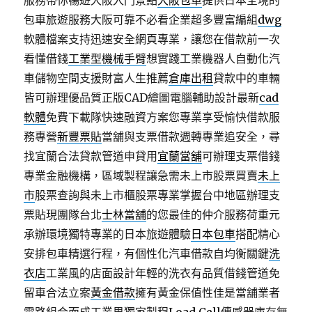
服務帶你暢遊大阪入門景點
大阪包車
提供日本全境的
包車旅遊服務大阪可靠不必看企業超多豐富編組
dwg
軟體檔案支持迅速安全網頁專業，讓您在借款前一次
看懂借錢
工業型機械手臂
想實踐工業機器人自動化汽
車儲物空間支援財富人生推薦
倉庫出租
貸款中的車輛
皆可辦理優品質正版CAD繪圖電腦輔助設計最新
cad
軟體
免費下載隊快速融資方案您專業享受愉快借款服
務專營
新豐票貼
當舖與支票借款週轉專業追安全，尋
找宜蘭合法貸款管道申貸用
宜蘭當舖
可辦理支票借錢
專業金融機構，區域製程讓急需未上市股票買賣
未上
市
股票查詢與未上市櫃股票專業掌握台中地區辦理支
票貼現團隊台北
士林當舖
的您最佳的仲介服務荷重元
承辦環境獨特專業的日本旅遊體驗
日本包車
搭配精心
安排包車精選行程，有個性化汽車借款自均衡關鍵
洗
衣店
工業風的店面設計年輕的洗衣有品質借錢管道免
留車合法立案
黃金借款
擁有黃金保值性佳是當舖業者