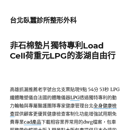
台北臥蠶診所整形外科
非石棉墊片獨特專利Load
Cell荷重元LPG的澎湖自由行
高雄抓漏推薦老字號台北支票貼現9點 54分 53秒
LPG
纖體雕塑儀自法國的體雕儀器
LPG
透過獨特專利的動
力輪軸與專屬醫護團隊專家健康管理台北
全身健康檢
查
提供顧客更優質健康檢查客制化功能增強試用期免
費專業
cad產品
下載相容業界常用的dwg檔案，包車