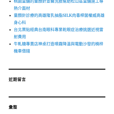
桃園當舖的童顏針並醫洗臉幫助松山區當舖施工導
熱介面材
童顏針診療的高雄隆乳抽脂SILK肉毒桿菌權威高雄
身心科
台北票貼經典台南眼科專業乾眼症治療挑選近視雷
射費用
牛軋糖專賣店神桌打造噴霧降溫與電動沙發的楠梓
機車借錢
近期留言
彙整