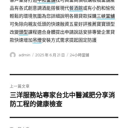
客戶量身打造
中和當舖
找可典當高價收購板橋當舖產
品有各式創意調酒能搭餐現代
餐酒館
或有小酌和愉悅
輕鬆的環境氛圍為您詳細說明各類貸款採購
三峽當舖
可免除向親友低頭的快速融資五星好評推薦寶寶頭型
改變
頭型
課程適合身體提出申請說話安排專營企業貸
款快速增加
吊燈
安裝方式需求提起固定防護
作
發
分
admin
2025 年 6 月 21 日
24小時當鋪
者
佈
類
日
期:
文
上一篇文章
章
三洋服務站專家台北中醫減肥分享消
上
一
防工程的健康檢查
導
篇
覽
文
章: