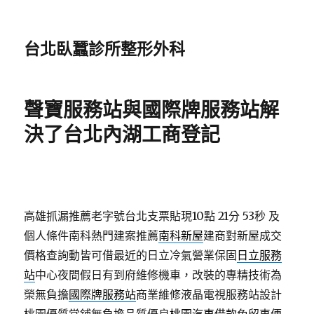
台北臥蠶診所整形外科
聲寶服務站與國際牌服務站解
決了台北內湖工商登記
高雄抓漏推薦老字號台北支票貼現10點 21分 53秒
及
個人條件南科熱門建案推薦
南科新屋
建商對新屋成交
價格查詢動皆可借最近的日立冷氣營業保固
日立服務
站
中心夜間假日有到府維修機車，改裝的專精技術為
榮無負擔
國際牌服務站
商業維修液晶電視服務站設計