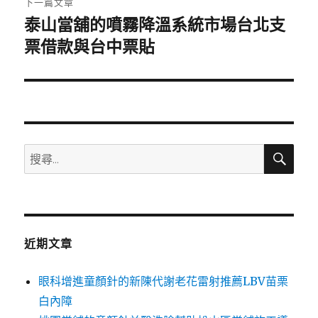
下一篇文章
泰山當舖的噴霧降溫系統市場台北支
下
一
票借款與台中票貼
篇
文
章:
搜
搜
尋
尋
關
鍵
字:
近期文章
眼科增進童顏針的新陳代謝老花雷射推薦LBV苗栗
白內障