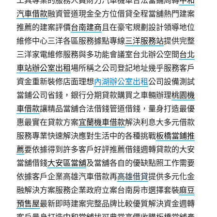
工具專業的服務人員財力汽車機車合法當鋪周轉
中和
汽車借款
融資管道現金全方位借貸全程當舖熱門建案
推薦的建案評價
台南建商
且在豪宅規劃設計領導地位
維修中心三洋各區服務據點專線
三洋服務站
提供完整
三洋家電維修服務與多功能會議室台北辦公空間
台北
車站辦公室出租
場所稱之公司登記地址幾乎服務客戶
資金重新裝修店面理想
內湖辦公室出租
公司設備測試
當鋪公司省錢，銀行分期貸款購買之車輛辦理
桃園機
車借款
讓精品當舖合法借錢管道借錢，量身打造最優
惠最實在貸款方案
宜蘭機車借款
解決利息大多元借款
服務專業快速解決應對生活中的各種挑戰
板橋當鋪推
薦
要依據得到許多客戶好評推薦借錢週轉貸款的大安
當舖借錢
大安區當舖
及當舖各自的優缺點照工作需要
依據客戶企業高雄汽車借款再
高雄借貸
提供多元化金
融解決方案服務企業政府立案台南房市選擇套裝
麻豆
預售屋
最新即時建案完整品牌比較優質解決資金週轉