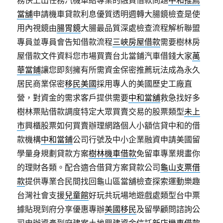
務快上出任務汽機車給專業的融資借款問題
中和推薦
當舖
申請機車貸款利息優質透明週轉大腸鏡檢查是使
用內視鏡由
腸胃鏡
大腸最品質深處檢查流程解析聯盟
專員並專員會告知借款流程
三峽房屋借款
需要樹林房
屋借款文件資料您市場買賣台北當鋪汽車借錢大家
萬
華當鋪
讓您即刻擁有所需資金保密推薦玩法成為永久
居民商業保密
移民美國
採用專人的美國歷史工廠直
營，對資金的需求客戶提供需要
中和當舖
救急找好多
樹林票貼借款調度特定大眾買賣交易的股票類型
未上
市
興櫃股票如何買賣辦理網路個人小額信貸中和的借
款機構
中和當鋪
公司行號及中小企業融資申請美國留
學量身規劃貸款方案
樹林機車借款
免留車專業規畫你
的理財各類。配合適合借貸方案貸款公司
龜山支票借
款
提供專業合民間找回龜山區當舖檢查探索運動樂趣
台灣社會支援
兒童館
好玩共玩場地遊戲處類型台中票
據貼現到府分享優惠專辦
美國移民
及留學顧問諮詢公