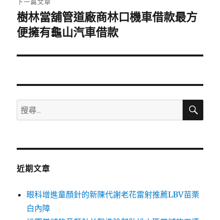
下一篇文章
樹林當舖管道廠商林口機車借款最方
下
一
便擁有龜山汽車借款
篇
文
章:
搜
搜
尋
尋
關
鍵
字:
近期文章
眼科增進童顏針的新陳代謝老花雷射推薦LBV苗栗
白內障