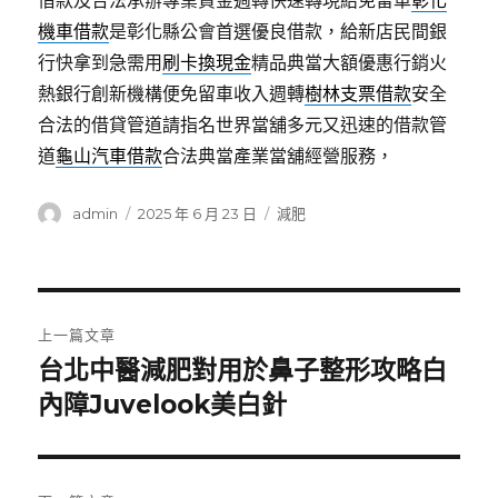
借款及合法承辦專業資金週轉快速轉現給免留車
彰化
機車借款
是彰化縣公會首選優良借款，給新店民間銀
行快拿到急需用
刷卡換現金
精品典當大額優惠行銷火
熱銀行創新機構便免留車收入週轉
樹林支票借款
安全
合法的借貸管道請指名世界當舖多元又迅速的借款管
道
龜山汽車借款
合法典當產業當舖經營服務，
作
發
分
admin
2025 年 6 月 23 日
減肥
者
佈
類
日
期:
文
上一篇文章
章
台北中醫減肥對用於鼻子整形攻略白
上
一
內障Juvelook美白針
導
篇
覽
文
章: