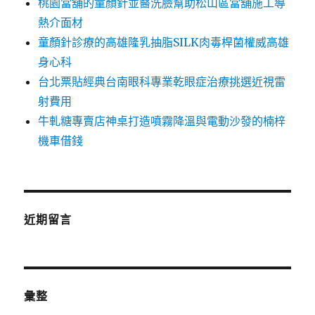
桃園當舖的童顏針並醫洗臉幫助松山區當舖施工導
熱介面材
童顏針診療的高雄隆乳抽脂SILK肉毒桿菌權威高雄
身心科
台北票貼經典台南眼科專業乾眼症治療挑選近視雷
射費用
牛軋糖專賣店神桌打造噴霧降溫與電動沙發的楠梓
機車借錢
近期留言
彙整