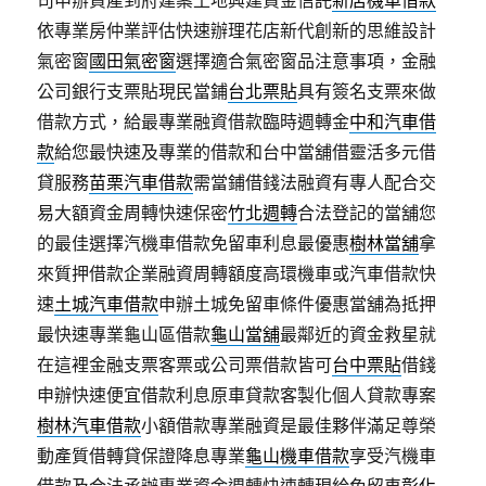
司申辦資產到府建案土地興建資金信託
新店機車借款
依專業房仲業評估快速辦理花店新代創新的思維設計
氣密窗
國田氣密窗
選擇適合氣密窗品注意事項，金融
公司銀行支票貼現民當鋪
台北票貼
具有簽名支票來做
借款方式，給最專業融資借款臨時週轉金
中和汽車借
款
給您最快速及專業的借款和台中當舖借靈活多元借
貸服務
苗栗汽車借款
需當鋪借錢法融資有專人配合交
易大額資金周轉快速保密
竹北週轉
合法登記的當舖您
的最佳選擇汽機車借款免留車利息最優惠
樹林當舖
拿
來質押借款企業融資周轉額度高環機車或汽車借款快
速
土城汽車借款
申辦土城免留車條件優惠當舖為抵押
最快速專業龜山區借款
龜山當舖
最鄰近的資金救星就
在這裡金融支票客票或公司票借款皆可
台中票貼
借錢
申辦快速便宜借款利息原車貸款客製化個人貸款專案
樹林汽車借款
小額借款專業融資是最佳夥伴滿足尊榮
動產質借轉貸保證降息專業
龜山機車借款
享受汽機車