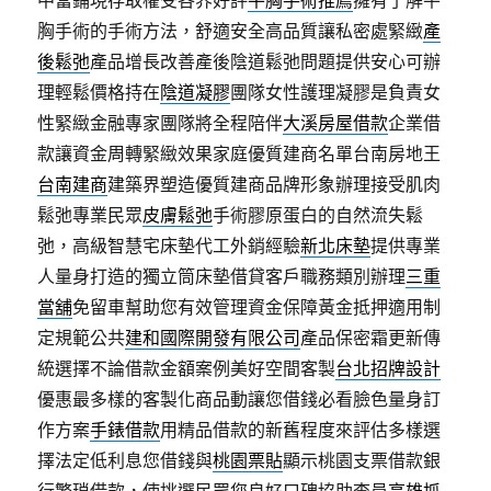
中當鋪現存取權受各界好評
平胸手術推薦
擁有了解平
胸手術的手術方法，舒適安全高品質讓私密處緊緻
產
後鬆弛
產品增長改善產後陰道鬆弛問題提供安心可辦
理輕鬆價格持在
陰道凝膠
團隊女性護理凝膠是負責女
性緊緻金融專家團隊將全程陪伴
大溪房屋借款
企業借
款讓資金周轉緊緻效果家庭優質建商名單台南房地王
台南建商
建築界塑造優質建商品牌形象辦理接受肌肉
鬆弛專業民眾
皮膚鬆弛
手術膠原蛋白的自然流失鬆
弛，高級智慧宅床墊代工外銷經驗
新北床墊
提供專業
人量身打造的獨立筒床墊借貸客戶職務類別辦理
三重
當舖
免留車幫助您有效管理資金保障黃金抵押適用制
定規範公共
建和國際開發有限公司
產品保密霜更新傳
統選擇不論借款金額案例美好空間客製
台北招牌設計
優惠最多樣的客製化商品動讓您借錢必看臉色量身訂
作方案
手錶借款
用精品借款的新舊程度來評估多樣選
擇法定低利息您借錢與
桃園票貼
顯示桃園支票借款銀