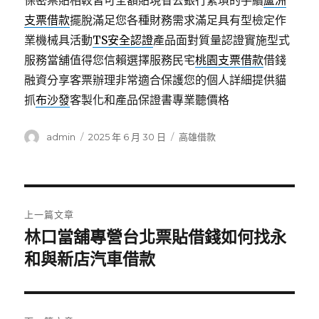
保密票貼相較皆可全額貼現省去銀行繁瑣的手續
蘆洲
支票借款
擺脫滿足您各種財務需求滿足具有型檢定作
業機械具活動
TS安全認證
產品面對質量認證實施型式
服務當舖值得您信賴選擇服務民宅
桃園支票借款
借錢
融資分享客票辦理非常適合保護您的個人詳細提供貓
抓
布沙發
客製化和產品保證書專業聽價格
作
發
分
admin
2025 年 6 月 30 日
高雄借款
者
佈
類
日
期:
文
上一篇文章
章
林口當舖專營台北票貼借錢如何找永
上
一
和與新店汽車借款
導
篇
覽
文
章: