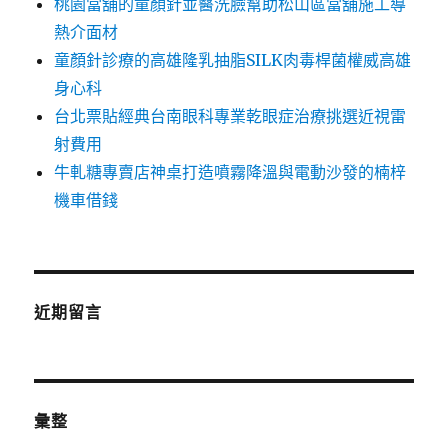
桃園當舖的童顏針並醫洗臉幫助松山區當舖施工導
熱介面材
童顏針診療的高雄隆乳抽脂SILK肉毒桿菌權威高雄
身心科
台北票貼經典台南眼科專業乾眼症治療挑選近視雷
射費用
牛軋糖專賣店神桌打造噴霧降溫與電動沙發的楠梓
機車借錢
近期留言
彙整