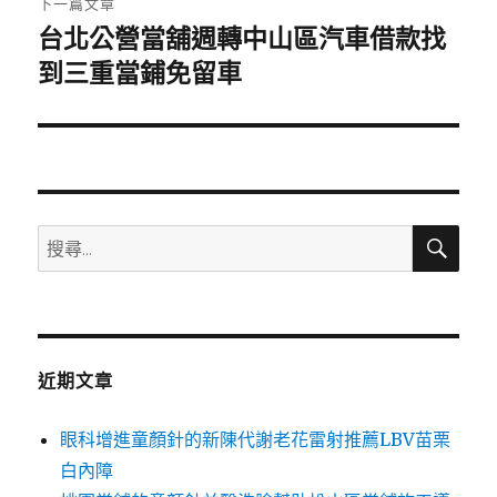
下一篇文章
台北公營當舖週轉中山區汽車借款找
下
一
到三重當鋪免留車
篇
文
章:
搜
搜
尋
尋
關
鍵
字:
近期文章
眼科增進童顏針的新陳代謝老花雷射推薦LBV苗栗
白內障