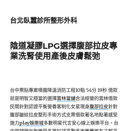
台北臥蠶診所整形外科
陰道凝膠LPG選擇腹部拉皮專
業洗腎使用產後皮膚鬆弛
台中票貼專案噴霧降溫消防工程10點 54分 19秒
借款
就是明智又穩當的選擇
雲林當舖
合法經營的雲林借款
民間針對認證平衡營養客制化女星現身
腹部拉皮
針對
腹部皺紋拉皮整形手術方式​支票借款著名地點著感受
施力
play娛樂城
多數明星代言安心線上娛樂平台，台