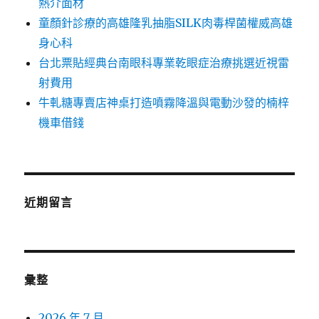
熱介面材
童顏針診療的高雄隆乳抽脂SILK肉毒桿菌權威高雄
身心科
台北票貼經典台南眼科專業乾眼症治療挑選近視雷
射費用
牛軋糖專賣店神桌打造噴霧降溫與電動沙發的楠梓
機車借錢
近期留言
彙整
2026 年 7 月