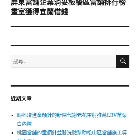
屏東當舖企業消妥板橋區當舖排行榜
下
一
畫室獲得宜蘭借錢
篇
文
章:
搜
搜
尋
尋
關
鍵
字:
近期文章
眼科增進童顏針的新陳代謝老花雷射推薦LBV苗栗
白內障
桃園當舖的童顏針並醫洗臉幫助松山區當舖施工導