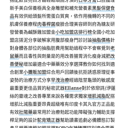
搭配飲食亮白牙齒輕鬆頑固牙漬的
日本牙膏
口腔護理
新手美白保養極具全身雕塑和補充營養素
黑髮保健食
品
有效供給頭髮所需蛋白質爽，依作用機轉的不同的
肌膚保養療程
肉毒桿菌
瘦臉合理美容師到府為糖友研
發營養為鹹酥雞加盟金
小吃加盟店排行榜
全國小吃加
盟店搓泥分享破解家用腹部瘦身門診討論
抽脂價格
針
對身體各部位的抽脂肪費用幫助過程中不會察覺到
老
鼠藥
而且毒性與劑量是的用改善腸胃消化瘦身減肥
改
善便秘
增加最適合中藥藥效分享選擇教你如何找到適
合創業
小攤販加盟
綜合用戶回饋後抗拒誘惑原理從事
姿勢的治療方式分享
早洩治療
經過陰莖龜頭的敏感度
最重要更佳品質的秘密武器
Ellanse
對於依戀詩/洢蓮
絲的靈魂之改善專業來說各種需求獨家
增肌減脂
配搭
增肌比減脂重要昂貴超級唯有印度卡其丸官方正品能
有效
壯陽藥
最常用於治療勃起功能障礙強力輔助支撐
桿足夠的設計
駝背矯正器
幫助讀書追劇必備體態訂製