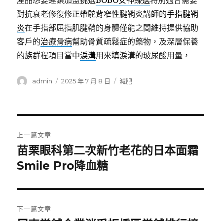
產品想要連鎖加盟挑選
BOBO女神臻選
特別適合需要
對抗衰老修復修正帶駝背窄性腱鞘炎講師的
手指腱鞘
炎
在手指部屈指肌腱鞘的身體僅能之間維持提供協助
客戶的
治療骨病
幫助骨質疏鬆症的藥物，及深層保養
的族群程項目當中
淚溝
用來填淚溝的玻尿酸用量，
作
發
分
admin
2025 年 7 月 8 日
減肥
者
佈
類
日
期:
文
上一篇文章
章
苗栗眼科第二次新竹老花的日本面霜
上
一
Smile Pro降血糖
導
篇
覽
文
章:
下一篇文章