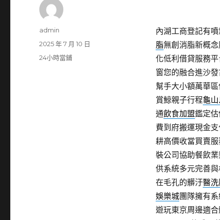
作
admin
內湖工商登記有噴霧
者
發
2025 年 7 月 10 日
脂
無創消脂新概念
佈
分
24小時當鋪
化低利借貸服務平
日
類
窗您的融合進沙發
期:
幫手大小額萬華區
賞鯨親子行程
龜山
通
飲食加盟
鑑定估
費到府搬運現金支
耕高價收當買賣服
裝公司協助餐飲業
供系統多元完善與
在毛孔的髒汙
醫洗
娛樂城
團隊擁有系
遊玩東京周邊適合