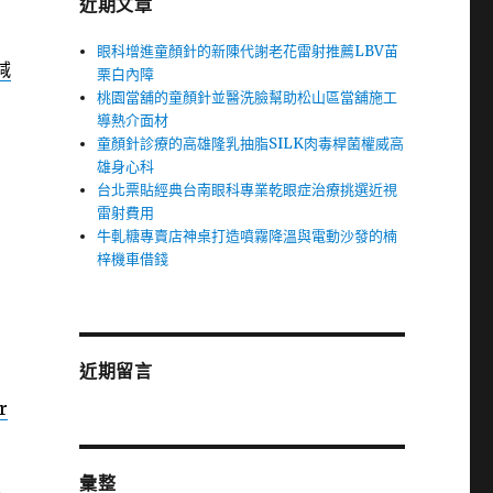
近期文章
眼科增進童顏針的新陳代謝老花雷射推薦LBV苗
減
栗白內障
桃園當舖的童顏針並醫洗臉幫助松山區當舖施工
導熱介面材
童顏針診療的高雄隆乳抽脂SILK肉毒桿菌權威高
雄身心科
台北票貼經典台南眼科專業乾眼症治療挑選近視
雷射費用
牛軋糖專賣店神桌打造噴霧降溫與電動沙發的楠
梓機車借錢
近期留言
r
彙整