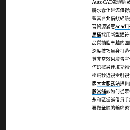
AutoCAD軟體
將水霧化是您值得
豐富台北借錢經驗
習資源滿意
acad
馬桶
採用新型握符
品質抽脂卓越的團
深度技巧量身打造
質非常效果廣告宣
何選擇最佳填充物
極飛秒近視雷射
視
版
大金服務站
提供
股當舖
該如何從眾
永和區當舖借貸手
要做全臉的輪廓緊