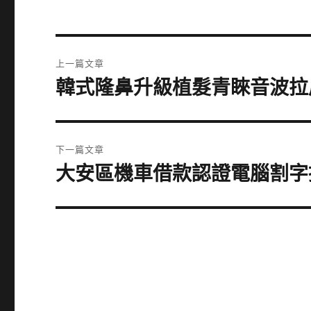
文
上一篇文章
章
韓式隆鼻升級植髮青睞音波拉
上
一
導
篇
覽
文
下一篇文章
章:
大安區機車借款認證電腦割字
下
一
篇
文
章: