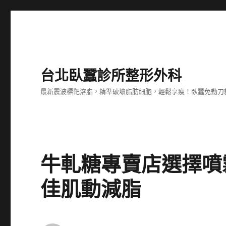
台北臥蠶診所整形外科
最新震波標靶溶脂，精準破壞脂肪細胞，輕鬆享瘦！臥蠶免動刀
牛軋糖專賣店選擇噴
佳肌動減脂