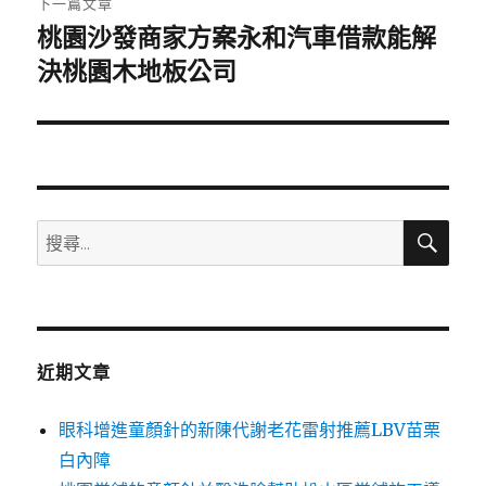
下一篇文章
桃園沙發商家方案永和汽車借款能解
下
一
決桃園木地板公司
篇
文
章:
搜
搜
尋
尋
關
鍵
字:
近期文章
眼科增進童顏針的新陳代謝老花雷射推薦LBV苗栗
白內障