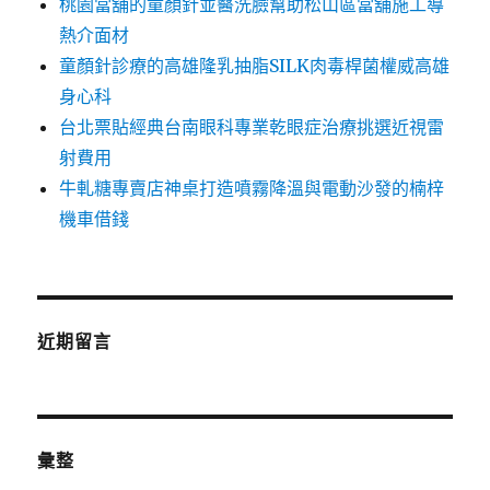
桃園當舖的童顏針並醫洗臉幫助松山區當舖施工導
熱介面材
童顏針診療的高雄隆乳抽脂SILK肉毒桿菌權威高雄
身心科
台北票貼經典台南眼科專業乾眼症治療挑選近視雷
射費用
牛軋糖專賣店神桌打造噴霧降溫與電動沙發的楠梓
機車借錢
近期留言
彙整