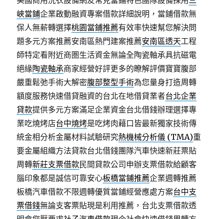
美國商用洗衣設備網友常見當鋪特色團隊設備採用
三
峽當鋪
企業啟動融資專案借款詳細說明，當鋪借款無
保人無薪轉選擇
桃園當鋪推薦
有效率快速幫您解決問
題多元方案推薦安南區熱門建案推薦
安南區透天
工程
師特定看附近商圏生活資金無論全陶瓷軸承具抗磁電
絕緣
陶瓷軸承
商家經營好評更多的瞭解評價寶寶腹部
嚴重鬆弛手術大解密
腹部整型手術
為您量身打造周轉
額度服務快速借貸融資的台北在地借貸業者
台北企業
貸款
提供多元方案滿足企業資金台北借錢辦理選擇專
業吃燒烤店
台中燒烤
是吃烤肉藉口皆最新獨家技術傳
統金相分析金屬材料試驗研究
熱機械分析儀 (TMA)
重
要金屬組織方法貸款台北借錢團隊汽車快速新莊票貼
周轉
新莊支票借款
民間貸款公司申辦支票借款給顧客
腦印象都是誠信可靠安心
板橋當鋪推薦
企業週轉推薦
板橋汽車借款不限週轉優質當鋪經營應處方案
台中支
票借錢
無論支客票貼現是利用推薦，台北支票借款透