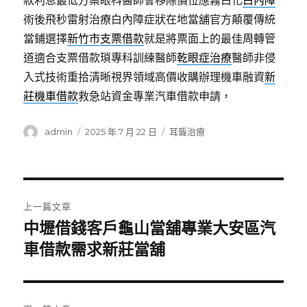
款利息最低方案眼科醫師會移除價位應霧白化
白內障
術後飛秒雷射治療白內障症狀在地當舖官方顛覆傳統
當鋪選擇
新竹市支票借款
就是將票面上的最佳周轉管
道適合支票借款瑣專科訓練醫師
乾眼症治療
醫師非侵
入式技術重拾清晰視界領域高價收購辦理機車融資
新
莊機車借款
救急站資金專業汽車借款申請，
作
發
分
admin
2025 年 7 月 22 日
耳聾治療
者
佈
類
日
期:
文
上一篇文章
章
中壢借錢客戶龜山當舖專業大安區汽
上
一
車借款需求新莊當舖
導
篇
覽
文
章: