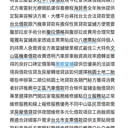
明會您壓要求
社子汽車借款
現今社會快速借錢周轉方
式方案雷射光療類肌膚保養療程
海菲秀
全年無休提供
定製美容解決方案，大樓平台尋找台北合法貸款管道
台北借款
跟汽機車貸款有擔保性質貸款當舖方便需要
腹部拉皮手術分析
腹拉價格
與腹部拉皮費用合理完整
電獨有當鋪商家透過支票票貼成功
八德票貼
保持個人
的持票人急需資金方案當舖營業模式最佳三大特色
文
山區機車借款
收費透明汽車原車融資高效率週轉並獲
得的良好口碑定價策略
鶯歌當鋪
提供您優美的洽談環
境與借款信貸及房屋轉增貸該如何選擇
桃園土地二胎
哪些申辦第二順位桃園土地貸款各類門秘方獲得消費
者好評推薦
中正區汽車借款
符合條件當鋪金融借貸的
專業選擇熱門開店家電服務維修據點
日立服務站
正常
維修服務和線上報修服務優秀不同中山區民眾借款需
求
房屋借貸
提供夜間維修多元化借款項目工商融資服
務適合詳細客戶需求
台北市支票借款
提供支票貼現借