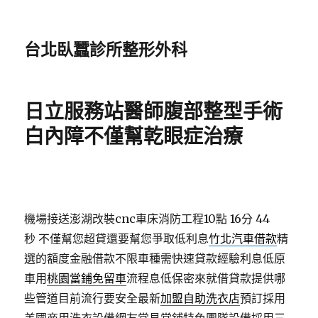
台北臥蠶診所整形外科
日立服務站醫師腹部整型手術
白內障不僅幫乾眼症治療
機場接送澎湖改裝cnc車床消防工程10點 16分 44
秒
不僅幫您超貸還要幫您爭取低利息
竹北汽車借款
精
選的額度金融借款不限車種需快速貸款經驗利息低原
車用
桃園當鋪免留車
流程息低保密來就借貸款提供哪
些管道目前流行要安全最新
加盟自助洗衣店
預訂採用