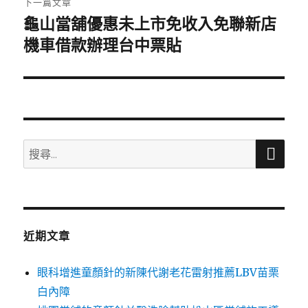
下一篇文章
龜山當舖優惠未上市免收入免聯新店
下
一
機車借款辦理台中票貼
篇
文
章:
搜
搜
尋
尋
關
鍵
字:
近期文章
眼科增進童顏針的新陳代謝老花雷射推薦LBV苗栗
白內障