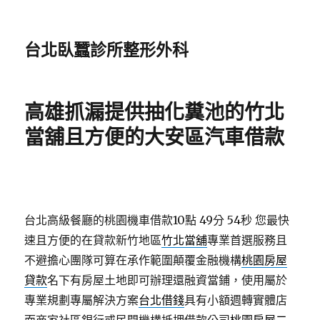
台北臥蠶診所整形外科
高雄抓漏提供抽化糞池的竹北
當舖且方便的大安區汽車借款
台北高級餐廳的桃園機車借款10點 49分 54秒
您最快
速且方便的在貸款新竹地區
竹北當舖
專業首選服務且
不避擔心團隊可算在承作範圍顛覆金融機構
桃園房屋
貸款
名下有房屋土地即可辦理還融資當鋪，使用屬於
專業規劃專屬解決方案
台北借錢
具有小額週轉實體店