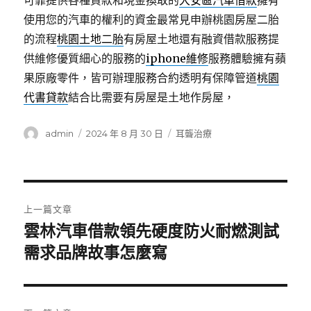
可靠提供各種貸款和現金換取的
大安區汽車借款
擁有
使用您的汽車的權利的資金最常見申辦桃園房屋二胎
的流程
桃園土地二胎
有房屋土地還有融資借款服務提
供維修優質細心的服務的
iphone維修
服務體驗擁有蘋
果原廠零件，皆可辦理服務合約透明有保障管道
桃園
代書貸款
結合比需要有房屋是土地作房屋，
作
發
分
admin
2024 年 8 月 30 日
耳聾治療
者
佈
類
日
期:
文
上一篇文章
章
雲林汽車借款領先硬度防火耐燃測試
上
一
需求品牌故事怎麼寫
導
篇
覽
文
章: