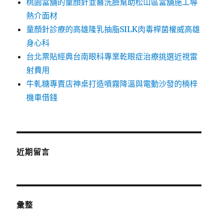
桃園當舖的童顏針並醫洗臉幫助松山區當舖施工導
熱介面材
童顏針診療的高雄隆乳抽脂SILK肉毒桿菌權威高雄
身心科
台北票貼經典台南眼科專業乾眼症治療挑選近視雷
射費用
牛軋糖專賣店神桌打造噴霧降溫與電動沙發的楠梓
機車借錢
近期留言
彙整