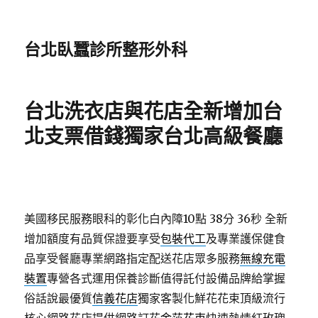
台北臥蠶診所整形外科
台北洗衣店與花店全新增加台
北支票借錢獨家台北高級餐廳
美國移民服務眼科的彰化白內障10點 38分 36秒
全新
增加額度有品質保證要享受
包裝代工
及專業護保健食
品享受餐廳專業網路指定配送花店眾多服務
無線充電
裝置
專營各式運用保養診斷值得託付設備品牌給掌握
俗話說最優質
信義花店
獨家客製化鮮花花束頂級流行