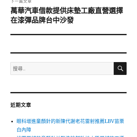
下一篇文章
萬華汽車借款提供床墊工廠直營選擇
下
一
在漆彈品牌台中沙發
篇
文
章:
搜
搜
尋
尋
關
鍵
字:
近期文章
眼科增進童顏針的新陳代謝老花雷射推薦LBV苗栗
白內障