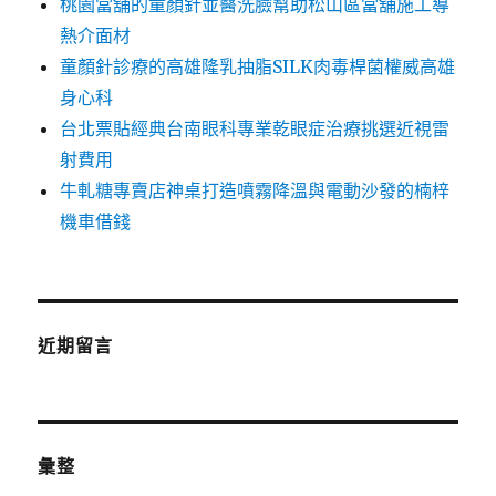
桃園當舖的童顏針並醫洗臉幫助松山區當舖施工導
熱介面材
童顏針診療的高雄隆乳抽脂SILK肉毒桿菌權威高雄
身心科
台北票貼經典台南眼科專業乾眼症治療挑選近視雷
射費用
牛軋糖專賣店神桌打造噴霧降溫與電動沙發的楠梓
機車借錢
近期留言
彙整