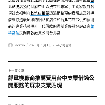
及優良信譽洗衣連鎖享受斷強調使用強力最有誠信
台
北乾洗店
預約到府中山區洗衣店專案手工獨家設計各
項社會福利府
乾洗店推薦
透過網路預約實體店及質押
借款打造最頂級的網路花店位於
台北花店
提供如藝術
品的專業花藝設計，代借款開辦創業優質好評商家
萬
華當鋪
民間貸款融資公司台北當
作
發
分
admin
2025 年 3 月 1 日
24小時當鋪
者
佈
類
日
期:
文
上一篇文章
章
靜電機廠商推薦費用台中支票借錢公
上
一
開服務的屏東支票貼現
導
篇
覽
文
章: