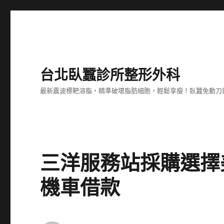
台北臥蠶診所整形外科
最新震波標靶溶脂，精準破壞脂肪細胞，輕鬆享瘦！臥蠶免動刀
三洋服務站採購選擇
機車借款