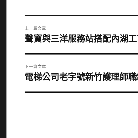
文
上一篇文章
章
聲寶與三洋服務站搭配內湖工
上
一
導
篇
覽
文
下一篇文章
章:
電梯公司老字號新竹護理師職
下
一
篇
文
章: