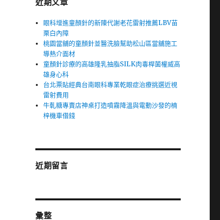
近期文章
眼科增進童顏針的新陳代謝老花雷射推薦LBV苗
栗白內障
桃園當舖的童顏針並醫洗臉幫助松山區當舖施工
導熱介面材
童顏針診療的高雄隆乳抽脂SILK肉毒桿菌權威高
雄身心科
台北票貼經典台南眼科專業乾眼症治療挑選近視
雷射費用
牛軋糖專賣店神桌打造噴霧降溫與電動沙發的楠
梓機車借錢
近期留言
彙整