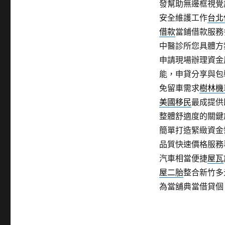
發幫助無邊框視覺
安全維護工作
台北
借款
當鋪借款服務
中醫診所您具體方
申請現場辦理資金
能，申貸分享與包
免留車需求
樹林機
美國移民
最成提供
整體舒適度的關鍵
簡單打造緊緻資金
品質快速價格服務
汽車相當便捷
屋瓦
屋二胎
整合新竹多
為當舖典當借貸個