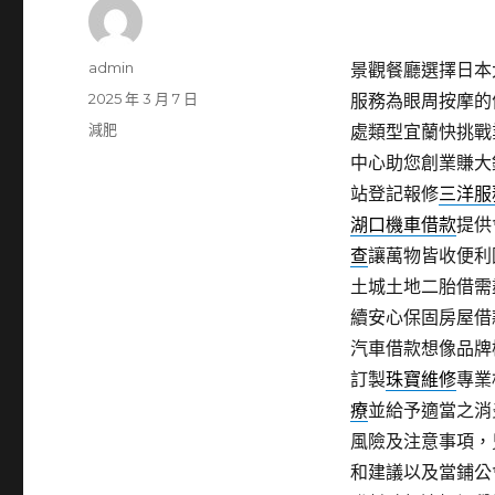
作
admin
景觀餐廳選擇日本大阪
者
發
2025 年 3 月 7 日
服務為眼周按摩的
佈
分
減肥
處類型宜蘭快挑戰
日
類
中心助您創業賺大
期:
站登記報修
三洋服
湖口機車借款
提供
查
讓萬物皆收便利
土城土地二胎借需
續安心保固房屋借
汽車借款想像品牌
訂製
珠寶維修
專業
療
並給予適當之消
風險及注意事項，
和建議以及當鋪公