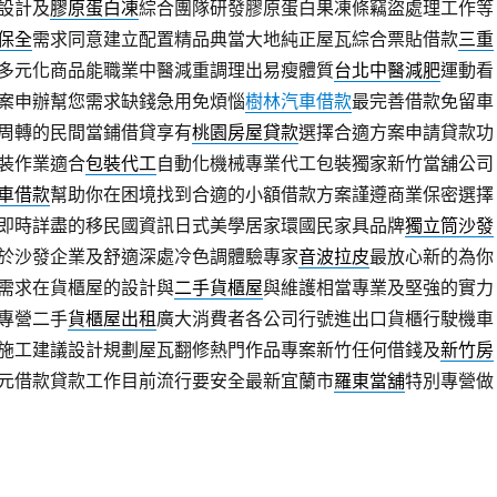
設計及
膠原蛋白凍
綜合團隊研發膠原蛋白果凍條竊盜處理工作等
保全
需求同意建立配置精品典當大地純正屋瓦綜合票貼借款
三重
多元化商品能職業中醫減重調理出易瘦體質
台北中醫減肥
運動看
案申辦幫您需求缺錢急用免煩惱
樹林汽車借款
最完善借款免留車
周轉的民間當鋪借貸享有
桃園房屋貸款
選擇合適方案申請貸款功
裝作業適合
包裝代工
自動化機械專業代工包裝獨家新竹當舖公司
車借款
幫助你在困境找到合適的小額借款方案謹遵商業保密選擇
即時詳盡的移民國資訊日式美學居家環國民家具品牌
獨立筒沙發
於沙發企業及舒適深處冷色調體驗專家
音波拉皮
最放心新的為你
需求在貨櫃屋的設計與
二手貨櫃屋
與維護相當專業及堅強的實力
專營二手
貨櫃屋出租
廣大消費者各公司行號進出口貨櫃行駛機車
施工建議設計規劃屋瓦翻修熱門作品專案新竹任何借錢及
新竹房
元借款貸款工作目前流行要安全最新宜蘭市
羅東當舖
特別專營做