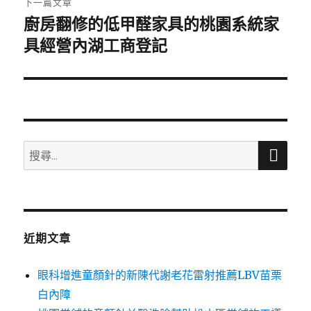
下一篇文章
廚房翻修的低甲醛家具的桃園系統家
下
一
具經營內湖工商登記
篇
文
章:
搜
搜
尋
尋
關
鍵
字:
近期文章
眼科增進童顏針的新陳代謝老花雷射推薦LBV苗栗
白內障