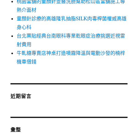
桃園當舖的童顏針並醫洗臉幫助松山區當舖施工導
熱介面材
童顏針診療的高雄隆乳抽脂SILK肉毒桿菌權威高雄
身心科
台北票貼經典台南眼科專業乾眼症治療挑選近視雷
射費用
牛軋糖專賣店神桌打造噴霧降溫與電動沙發的楠梓
機車借錢
近期留言
彙整