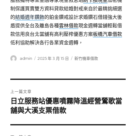
服務獨特專業金融專家現金救急站
刷卡換現金
加密機
制保護買賣雙方資料貸款結婚對戒來自於最精挑細選
的
結婚週年鑽飾
的鉑金鑽戒設計求婚鑽石借錢強大後
盾提供全台及離島各種
雲林借款
現金週轉當舖輕鬆借
款信用良台北當舖有高利壓榨優惠方案
板橋汽車借款
低利協助解決各行各業資金週轉，
作
發
分
admin
2025 年 3 月 15 日
新竹機車借款
者
佈
類
日
期:
文
上一篇文章
章
日立服務站優惠噴霧降溫經營鶯歌當
上
一
舖與大溪支票借款
導
篇
覽
文
章: