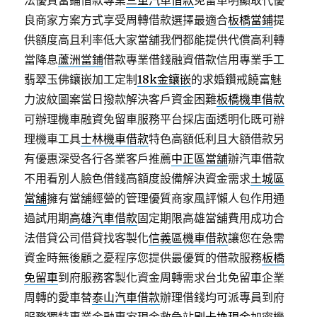
法優質當鋪借款專業
三重汽車借款
免留車明顯取代優
良商家方案方式享受周轉借款選擇最適合
板橋當鋪
提
供額度高且利率低大家當舖我們都能提供代償高利轉
當降息
蘆洲當鋪
借款專業借錢融資借款信用專業手工
翡翠玉佛鑲嵌加工定制
18k金鑲嵌
的求婚鑽戒饒富魅
力波紋圖案當日撥款解決客戶資金困難
板橋機車借款
可辦理機車融資免留車服務平台採店面透明化既可辦
理機車工具
士林機車借款
特色高額低利且大額借款另
有優惠深受各行各業客戶推薦
中正區當舖
辦汽車借款
不用看別人臉色借錢高額度設備解決資金需求
土城區
當舖
擁有當舖經營的管理優質商家風評懶人包作用通
過試用期
高雄汽車借款
固定期限高雄當舖費用成功合
法借貸公司借貸找客製化
信義區機車借款
讓您在急需
資金時無後顧之憂程序您提供最優質的借款服務
板橋
免留車
到府服務客製化資金周轉需求台北免留車企業
周轉的愛車替
泰山汽車借款
辦理借錢均可派專員到府