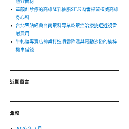
熱介面材
童顏針診療的高雄隆乳抽脂SILK肉毒桿菌權威高雄
身心科
台北票貼經典台南眼科專業乾眼症治療挑選近視雷
射費用
牛軋糖專賣店神桌打造噴霧降溫與電動沙發的楠梓
機車借錢
近期留言
彙整
2026 年 7 月