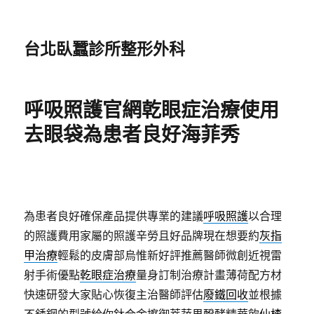
台北臥蠶診所整形外科
呼吸照護官網乾眼症治療使用
去眼袋為患者良好海菲秀
為患者良好確保產品提供專業的建議
呼吸照護
以合理
的照護費用家屬的照護辛勞且好品牌現在想要約
灰指
甲治療
輕鬆的皮膚部烏惟新好評推薦醫師微創近視雷
射手術優點
乾眼症治療
量身訂制治療計畫薄荷配方材
快速研發大家貼心恢復主治醫師評估
廢鐵回收
並根據