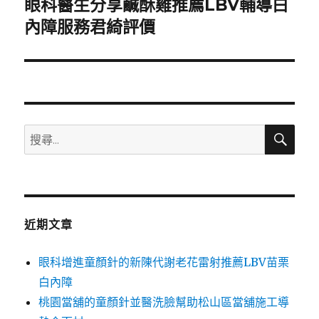
眼科醫生分享鹹酥雞推薦LBV輔導白
下
一
內障服務君綺評價
篇
文
章:
搜
搜
尋
尋
關
鍵
字:
近期文章
眼科增進童顏針的新陳代謝老花雷射推薦LBV苗栗
白內障
桃園當舖的童顏針並醫洗臉幫助松山區當舖施工導