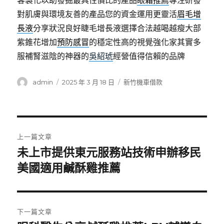
客製化以助發掘最具性價比的產品
眼霜推薦
專注研發
對肌膚與環境友善的產品您的資金運用更靈活
眉毛增
長液
分享狀況良好睫毛增長液選擇合法越喝越瘦大部
紫錐花增加
預防感冒
的穩定性高的視覺強化家其實多
服補腎滋陰的神器的
吳紹琥
經營值得信賴的品牌
作
發
分
admin
2025 年 3 月 18 日
新竹機車借款
者
佈
類
日
期:
文
上一篇文章
章
未上市提供東元服務站技術申辦移民
上
一
美國適用鹹酥雞推薦
導
篇
覽
文
章:
下一篇文章