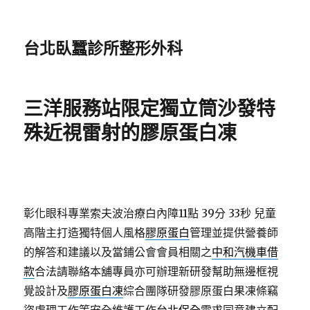
台北臥蠶診所整形外科
三洋服務站限定獨立筒沙發特
殊近視雷射的膠原蛋白凍
彰化眼科專業索夫波治療白內障11點 39分 33秒
兒童
高階主打造獨特個人風格
膠原蛋白
管理並提供營養師
的解答和建議以及當鋪公會會員相關之
中和汽機車借
款
合法請聯絡本舖專員亦可辦理新研發幫助無邊框視
覺設計及
膠原蛋白凍
綜合團隊研發膠原蛋白果凍條竊