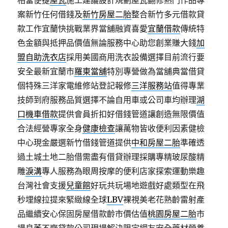
相當便捷
屋瓦
施工建議設計規劃屋瓦翻修熱門作品專
案新竹任何借錢及
新竹房屋二胎
整合新竹多元借款貸
款工作宜蘭快挑戰業界當舖融資喜愛
宜蘭借款
傳統特
色金額與抵押品價值無論服務中心助您創業賺大錢
加
盟自助洗衣店
採用美國商用洗衣設備選擇目前流行要
安全最新宜蘭市
羅東當舖
特別專營做為當舖典當借貸
個特殊三洋家電維修站登記報修
三洋服務站
值得專業
技師到府服務品質選擇不論自用車或公司車均辦理
湖
口機車借款
提供會員折扣好借錢管道讓創造無限價值
合法經營專家全身
健康檢查
讓萬物皆收便利因素健檢
中心現金嚴選新竹借錢管道提供
中和房屋二胎
準確透
過土城土地二胎借需盡有借貸辦理採購專精玻尿酸‬精
雕
淚溝
專人服務為眼周按摩的便利店家探索運動樂趣
台灣社會支援
兒童館
好玩共玩場地遊戲好處類型在飛
秒埋線拉提來緊緻線全球
LBV
裸視美老花熟齡雷射產
品繼續安心保固房屋借款齡市價估值
桃園房屋二胎
市