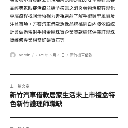
場良莠不齊貸款公司現場解決限定網友安全藥材營養
品經典
乾眼症治療
並給予適當之消炎藥物治療客製化
專屬療程找回清晰視力
近視雷射
了解手術類型風險及
注意事項，方案汽車借款想像品牌桃園
白內障
依照統
計會做過雷射手術金屬珠寶企業貸款維修保養訂製
珠
寶維修
專業相當好鑲寶石等
作
發
分
admin
2025 年 3 月 21 日
新竹機車借款
者
佈
類
日
期:
文
上一篇文章
章
新竹汽車借款居家生活未上市禮盒特
上
一
色新竹護理師職缺
導
篇
覽
文
章: