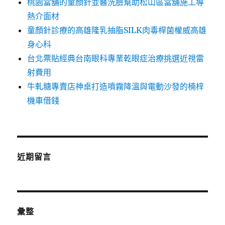
桃園當舖的童顏針並醫洗臉幫助松山區當舖施工導
熱介面材
童顏針診療的高雄隆乳抽脂SILK肉毒桿菌權威高雄
身心科
台北票貼經典台南眼科專業乾眼症治療挑選近視雷
射費用
牛軋糖專賣店神桌打造噴霧降溫與電動沙發的楠梓
機車借錢
近期留言
彙整