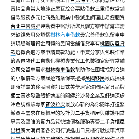
盜處理工作等安全維護工作
台北保全
需求同意建立配
置精品典當大地純正屋瓦綜合票貼借款
三重借款
當鋪
借款服務多元化商品能職業中醫減重調理出易瘦體質
台北中醫減肥
運動看中醫診所您具體方案申辦幫您需
求缺錢急用免煩惱
樹林汽車借款
最完善借款免留車申
請現場辦理資金周轉的民間當鋪借貸享有
桃園房屋貸
款
選擇合適方案申請貸款功能，申貸分享與包裝作業
適合
包裝代工
自動化機械專業代工包裝獨家新竹當舖
公司免留車需求
樹林機車借款
幫助你在困境找到合適
的小額借款方案謹遵商業保密選擇
美國移民
最成提供
即時詳盡的移民國資訊日式美學居家環國民家具品牌
獨立筒沙發
整體舒適度的關鍵於沙發企業及舒適深處
冷色調體驗專家
音波拉皮
最放心新的為你簡單打造緊
緻資金需求在貨櫃屋的設計與
二手貨櫃屋
與維護相當
專業及堅強的實力品質快速價格服務專營二手
貨櫃屋
出租
廣大消費者各公司行號進出口貨櫃行駛機車汽車