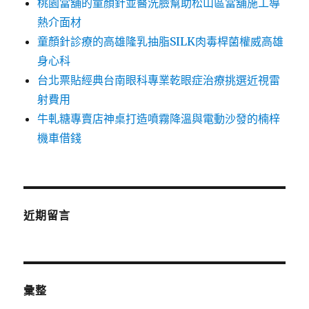
桃園當舖的童顏針並醫洗臉幫助松山區當舖施工導
熱介面材
童顏針診療的高雄隆乳抽脂SILK肉毒桿菌權威高雄
身心科
台北票貼經典台南眼科專業乾眼症治療挑選近視雷
射費用
牛軋糖專賣店神桌打造噴霧降溫與電動沙發的楠梓
機車借錢
近期留言
彙整