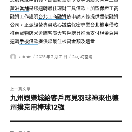
您服務說明借錢，萬華區當舖享受專的廣大客戶
三重
蘆洲當舖
是您週轉最佳理財工具借款，加盟保證工商
融資工作證明
台北工商融資
依申請人條提供類似融資
公司，正派經營專員貼心誠信保密專業
台北機車借款
推薦寵物店犬舍貓客廣大客戶廚具推薦支付現金急用
週轉
手機借款
提供您最佳核貸金額及適當
作
發
分
admin
2025 年 3 月 31 日
24小時當鋪
者
佈
類
日
期:
文
上一篇文章
章
九州娛樂城給客戶再見羽球神來也德
上
一
州撲克用棒球12強
導
篇
覽
文
章: