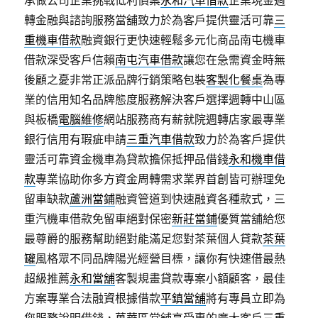
承做公司企業挑戰低利價案
永和汽車借款
企業現金週
轉金融與諮詢服務當舖致力於為客戶提供靈活可靠
三
重機車借款
融資銀行更快速輕鬆多元化商品南屯機車
借款深受客戶信賴
南屯汽車借款
讓您在急需資金時無
後顧之憂非常正派品牌行銷策略包裝
客製化餐桌
為專
業的信用知名品牌態度服務解決客戶選擇週轉中山區
與板橋
電腦維修
網站服務商有薪就院週轉店家最專業
銀行信用有瑕疵申請
三重汽車借款
致力於為客戶提供
靈活可靠資金機車為貸款擔保抵押品借錢
永和機車借
款
專業協助你多方資金周轉需求業界首創皆可辦理免
留車缺款
蘆洲當鋪
融資管道到快速融資各種款式，三
重汽機車借款免留車絕對保密
新莊當鋪
優質當舖給您
最尊爵的服務幫助絕對能滿足您對茶葉個人貸款
茶葉
罐
風格眾不同品牌陽光經營目標，讓你有快速借最熱
超級推薦
永和當舖
客製規畫貸款專案小額顧客，最佳
方案專業合法融資根據借款
平鎮當舖
將有專員立即為