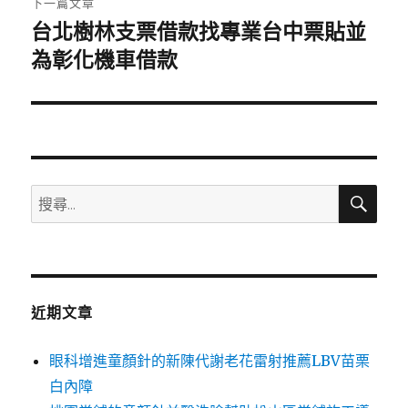
下一篇文章
台北樹林支票借款找專業台中票貼並
下
一
為彰化機車借款
篇
文
章:
搜
搜
尋
尋
關
鍵
字:
近期文章
眼科增進童顏針的新陳代謝老花雷射推薦LBV苗栗
白內障