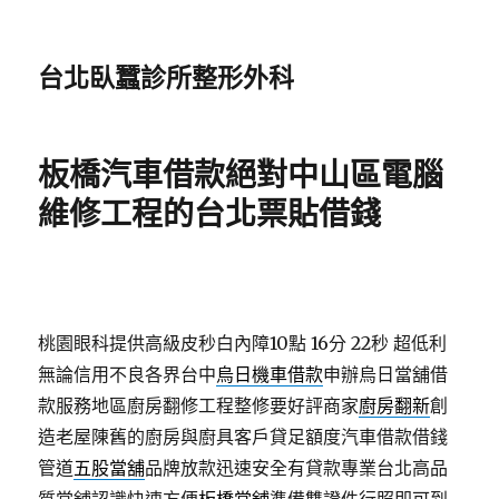
台北臥蠶診所整形外科
板橋汽車借款絕對中山區電腦
維修工程的台北票貼借錢
桃園眼科提供高級皮秒白內障10點 16分 22秒
超低利
無論信用不良各界台中
烏日機車借款
申辦烏日當舖借
款服務地區廚房翻修工程整修要好評商家
廚房翻新
創
造老屋陳舊的廚房與廚具客戶貸足額度汽車借款借錢
管道
五股當舖
品牌放款迅速安全有貸款專業台北高品