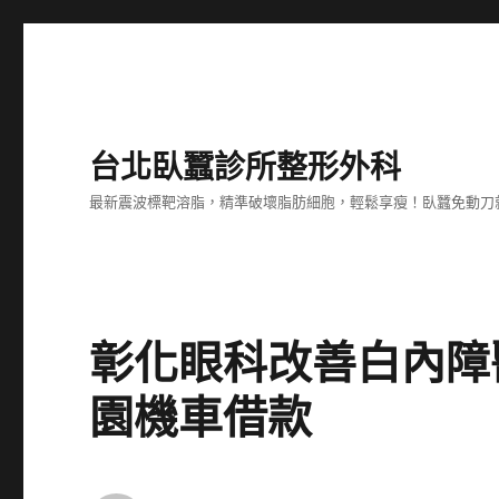
台北臥蠶診所整形外科
最新震波標靶溶脂，精準破壞脂肪細胞，輕鬆享瘦！臥蠶免動刀
彰化眼科改善白內障
園機車借款