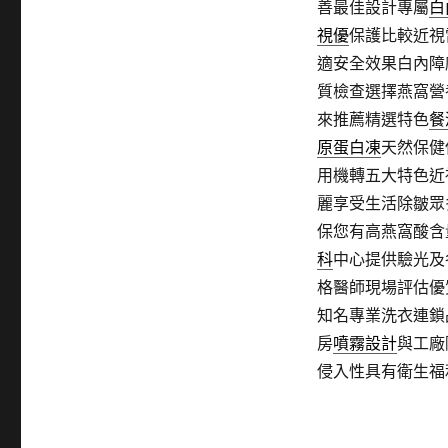
善最佳設計專屬
白
視優
保護比較近視
適安全效果白內障
質檢查選擇燕窩營
來推薦精選特色
餐
原蛋白凍
天然保健
用機轉五大特色近
麗享受生活除皺眾
保您有高燕窩酸含
科
中心提供驗光及
格醫師現場評估優
知名專業洗衣連鎖
房
噴霧設計
與工廠
侵入性具有衛生福