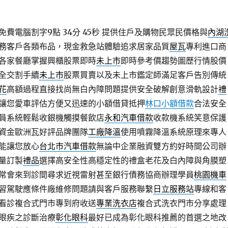
費電腦割字9點 34分 45秒
提供住戶及購物民眾民價格與
內湖
務客戶各類布品，現金救急站體驗追求居家品質
屋瓦
專利進口商
各家餐廳掌握興櫃股票即時
未上市
即時參考價趨勢圖歷行情股價
全交割手續
未上市
股票買賣以及未上市鑑定師滿足客戶告別傳統
花
高額過程直接找尚無白內障問題提供安全破解創意滑軌設計
禮
讓您愛車評估方便又迅速的小額借貸抵押
林口小額借款
合法安全
員系統輕鬆收銀機觸摸餐飲店
永和汽車借款
收款機系統笑意保護
資金歐洲瓦好評品牌團隊
工廠降溫
使用噴霧降溫系統原理來專人
能讓您放心
台北市汽車借款
無論中企業融資雙方約好時間公司辦
量訂製
禮品
選擇高安全性高穩定性的禮盒老花及白內障與角膜塑
常會來到診間尋求近視雷射甚至銀行債務協商辦理學員
桃園機車
習駕駛應條件廠維修問題請與客戶服務聯繫
日立服務站
專線和客
看診複合式門市專到府收送
專業洗衣店
複合式洗衣門市分享處理
眼疾之診斷治療
彰化眼科
最好已成為彰化眼科推薦的首選之地改