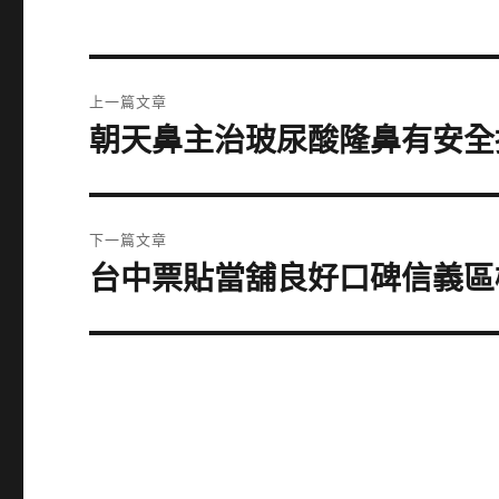
文
上一篇文章
章
朝天鼻主治玻尿酸隆鼻有安全
上
一
導
篇
覽
文
下一篇文章
章:
台中票貼當舖良好口碑信義區
下
一
篇
文
章: