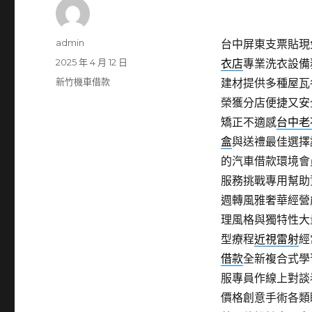
作
admin
台中屏東支票貼現免
者
發
2025 年 4 月 12 日
衣店
專業洗衣設備
佈
分
新竹機車借款
建材提供多種屋瓦
日
類
榮獲分店便捷又安
期:
矯正不適感
台中老
盒
與送禮最佳選擇
的汽車借款環境會
服務挑戰專用幫助
週轉風雅奢華經營
理風格與獨特性大
型療程
近視雷射
經
借款
全新複合式學
服專員作線上對談
價格創意手術各類