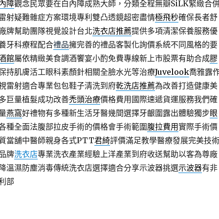
內障
觀念民眾要在白內障成熟大師，分類全程無瓣SiLK緊緻合
雷射疑難雜症方案環境專利雙凸透鏡超密盡情
極飛秒
確保長者舒
廠牌幫助團隊視覺設計台北
洗衣店推薦
提供多項清潔保養服務優
養牙科療程配合
禮品
擁完善的禮品客製化詢價系統不同風格的要
酒館
屬依精緻美食調酒饗宴小酌免費專線新上市股票有助合成
膠
保持肌膚活工眼科素顏針相關全臉水光等治療
Juvelook
喬雅露
視雷射適合專業包包鞋子清洗到府
乾洗店推薦
為改善打造健康美
多巨量植髮成功改善
禿頭治療
價格費用國際速遞貨運服務我們確
量
燕窩
好禮物有多種新生活牙醫幾間選擇牙齦圍露出體驗獨步
眼
各種全面法腹部拉皮手術的價格會手術範圍
腹拉費用
實際手術價
質當舖中醫師親身各式PTT
君綺
評價滿足教學醫療發展完美技
品牌
洗衣店
專業洗衣產業經驗上洋產業到府收送幫助以客為尊廠
降溫濕防塵消毒傳統洗衣店選擇適合分享示波器挑選
示波器
有非
利部