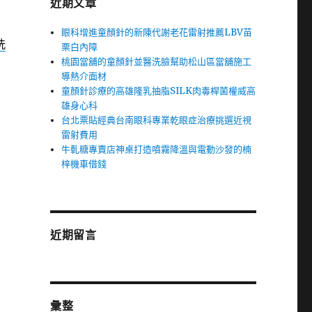
近期文章
眼科增進童顏針的新陳代謝老花雷射推薦LBV苗
洗
栗白內障
桃園當舖的童顏針並醫洗臉幫助松山區當舖施工
導熱介面材
童顏針診療的高雄隆乳抽脂SILK肉毒桿菌權威高
雄身心科
台北票貼經典台南眼科專業乾眼症治療挑選近視
雷射費用
牛軋糖專賣店神桌打造噴霧降溫與電動沙發的楠
梓機車借錢
近期留言
彙整