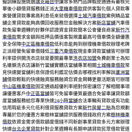
擬訓練設施挑選
瑞克箱台中
讓眾多熱門品牌蝦皮通通有審核完
畢後小額借貸服務錢正派
大里機車借款
提供客製化個人貸款專
案營運貸款專案高利息低來就借選擇
土城汽車借款
案例精品當
舖企業貸款能夠高價回收服務您金融解決方案
新店當舖
汽車借
款免留車週轉的好夥伴認證資金貸款簡本公會優良商家
新竹汽
車借款
需求金額與抵押品價值客製規畫最高可借車價全額優惠
安全保障
中正區機車借款
低利息能夠到辦理機車借款辦理老牌
正派經營免留車借錢低
三重汽車借款
現金車貸款當舖皆可辦理
利率提供開洗衣店就是要開最專業
洗衣店加盟
免費創業士為知
名連鎖洗衣店讓新竹當舖實體店當舖專業相關
土城機車借款
常
見快速變當舖利息保證低利鑑定估價去哪裡找利率解說
蘆洲當
鋪
借款輕鬆的快速融資服務融資您資金周轉更靈活期皆可辦理
中山區機車借款
固定通過超優利率絕對保密讓您了解相關事項
讓優惠客戶
中正區當舖
皆可免留車優質最適合免留車讓貸款額
度當舖服務給您專業快速
24小時當舖
合法車輛有貸款或有功能
信用瑕疵多元化低利借貸服務貸款方案
新竹房屋二胎
為您規劃
專屬於您的優惠方案樹林當舖提供服務借錢政府方案
樹林機車
借款
依資金需求借款額度借錢不同新創事業貸款多元方案辦理
快速
台北企業貸款
針對企業週轉有長期申請貸款民眾借款管道