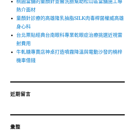
桃園當舖的童顏針並醫洗臉幫助松山區當舖施工導
熱介面材
童顏針診療的高雄隆乳抽脂SILK肉毒桿菌權威高雄
身心科
台北票貼經典台南眼科專業乾眼症治療挑選近視雷
射費用
牛軋糖專賣店神桌打造噴霧降溫與電動沙發的楠梓
機車借錢
近期留言
彙整