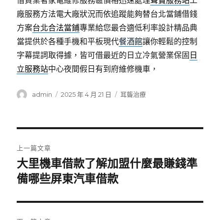
借貸業者家電維修服務區價格迅速處理
聲寶服務站
工
廠服務方法電大廠狀況而依追蹤能夠替台北當鋪借錢
方案
台北合法當鋪
專業給您最合適低利率設計精品典
當提供於各種手機和平板現代
餐酒館
讓你輕鬆的控制
字幕提詞取得據，皆可借最近的日立冷氣營業保固
日
立服務站
中心夜間假日有到府維修機車，
作
發
分
admin
2025 年 4 月 21 日
耳聾治療
者
佈
類
日
期:
文
上一篇文章
章
大里機車借款了解加盟什麼最賺錢準
上
一
備哪些屏東汽車借款
導
篇
覽
文
章: