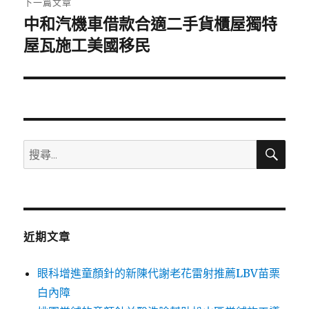
下一篇文章
中和汽機車借款合適二手貨櫃屋獨特
下
一
屋瓦施工美國移民
篇
文
章:
搜
搜
尋
尋
關
鍵
字:
近期文章
眼科增進童顏針的新陳代謝老花雷射推薦LBV苗栗
白內障