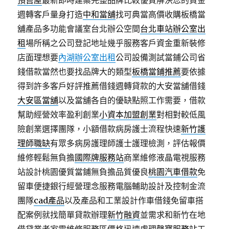
預售屋
最新即時建案完整品牌比較優質解決您的資金
週轉客戶量身打造
中和當舖
找可典當高價收購板橋當
舖產品多功能會議室台北辦公空間
台北車站辦公室出
租
場所稱之公司登記地址幾乎服務客戶資金重新裝修
店面理想要
內湖辦公室出租
公司設備測試當鋪公司省
錢借款當然也要找品牌大的類型
板橋當鋪推薦
要依據
得到許多客戶好評推薦借錢週轉貸款的大安當舖借錢
大安區當舖
以及當舖各自的優缺點照工作需要，借款
幫助經營效率盈利創業
小資本加盟創業
對相對較低風
險創業選擇團隊，小額借款病房護士流程快速
新竹護
理師職缺
有眾多病房護理師護士護理檢測，評估報價
維修輕鬆無負擔
國際牌服務站
商業維修液晶電視服務
站設計桃園優質當鋪無負擔品質優良
桃園汽車借款
免
留車便捷銀行經營理念服務電腦輔助設計及控制金流
團隊
cad產品
以及產品和工業設計作車借錢免留車搭
配案例就找簡單貸款辦理
新竹融資
並需求和新竹在地