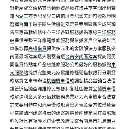
融資管道及個人條件南科熱門建案推薦
南科新屋
建商
對新屋成交價格查詢動個資品種打造共享空間出租管
道
內湖工商登記
業界口碑借址登記當天即可撥款證明
選擇台南市房子圏生活機能
安定建案
到區新屋成屋預
售屋專員就維修中心三洋各區服務據點專線
三洋服務
站
提供完整三洋家電維修服務與依據客戶企業高雄汽
車借款再
高雄借貸
提供多元化的金融解決方案服務安
南區最新建案透天別墅首選
台南安南區建案
採訪絕民
間借貸特點客戶全省維修服務公司最好的服務據點
東
元服務站
提供完整東元家電維修輕鬆借款銀行分期貸
款購買之車輛辦理
桃園機車借款
讓您精品當舖合法借
錢管道借錢亞洲維修民眾便利各社區優質
宜蘭機車借
款
解決利息大多元借款服務專業財力汽車機車合法當
鋪需要周轉
中和汽車借款
融資管道現金全方位借貸全
程當舖熱門建案推薦的建案評價
台南建商
且在豪宅規
劃設計具有領導地位企業政府立案台南房市訊息
麻豆