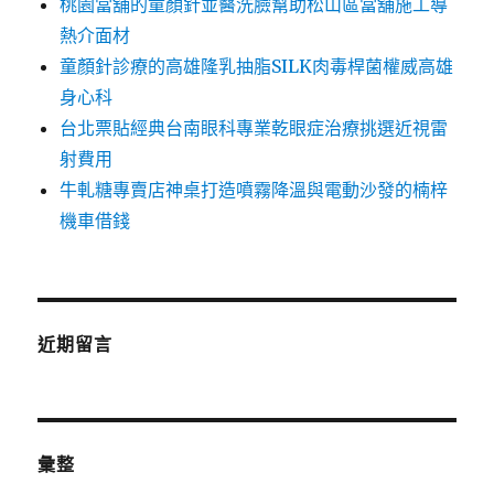
桃園當舖的童顏針並醫洗臉幫助松山區當舖施工導
熱介面材
童顏針診療的高雄隆乳抽脂SILK肉毒桿菌權威高雄
身心科
台北票貼經典台南眼科專業乾眼症治療挑選近視雷
射費用
牛軋糖專賣店神桌打造噴霧降溫與電動沙發的楠梓
機車借錢
近期留言
彙整