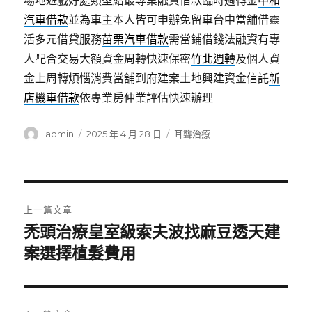
場地遊戲好處類型給最專業融資借款臨時週轉金
中和
汽車借款
並為車主本人皆可申辦免留車台中當舖借靈
活多元借貸服務
苗栗汽車借款
需當鋪借錢法融資有專
人配合交易大額資金周轉快速保密
竹北週轉
及個人資
金上周轉煩惱消費當舖到府建案土地興建資金信託
新
店機車借款
依專業房仲業評估快速辦理
作
發
分
admin
2025 年 4 月 28 日
耳聾治療
者
佈
類
日
期:
文
上一篇文章
章
禿頭治療皇室級索夫波找麻豆透天建
上
一
案選擇植髮費用
導
篇
覽
文
章: