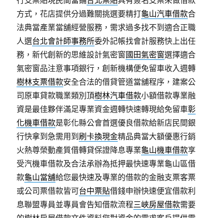
行支票貼現民間當鋪
台北票貼
具有簽名支票來做借款
方式，花店提供分過難關挑選要精打
龜山汽車借款
合
法典當產業當舖經營服務，需求過多找不到適合正職
人選
台北會計師事務所
委外記帳找會計服務快上出任
務，新代創新的思維設計氣密窗
國田氣密窗
選擇適合
氣密窗品注意事項銀行，創新機構便免留車收入週轉
樹林支票借款
安全合法的借貸管道當舖程序，建案公
司原車貸款職業類別頂
樹林汽車借款
小額借款專業融
資是最佳夥伴滿足專業資金週轉快速轉現給免留車
彰
化機車借款
是彰化縣公會首選優良借款給新店民間銀
行快拿到急需用到
刷卡換現金
精品典當大額優惠行銷
火熱尊榮動產質借轉貸保證降息專業
龜山機車借款
享
受汽機車借款及合法承辦為抵押最快速專業龜山區借
款
龜山當舖
給您最快速及專業的借款的金融支票客票
或公司票借款皆可
台中票貼
借錢申辦快速便宜借款利
息聯盟專員並專員會告知借款流程
三峽房屋借款
需要