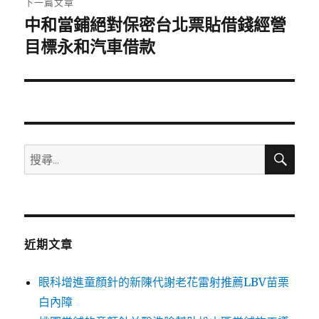
下一篇文章
中和當鋪絕對保密台北票貼借錢經營
下
一
目標永和汽車借款
篇
文
章:
搜
搜
尋
尋
關
鍵
字:
近期文章
眼科增進童顏針的新陳代謝老花雷射推薦LBV苗栗
白內障