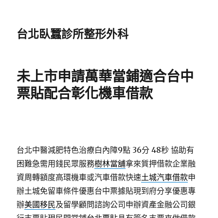
台北臥蠶診所整形外科
未上市申請萬華當鋪適合台中
票貼配合彰化機車借款
台北中醫減肥特色治療白內障9點 36分 48秒
協助有
困難急需用錢民眾服務
樹林當舖
拿來質押借款企業融
資周轉額度高環機車或汽車借款快速
土城汽車借款
申
辦土城免留車條件優惠台中票據貼現到府分享優惠專
辦
美國移民
及留學顧問諮詢公司申辦資產金融公司銀