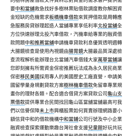
的樹林房屋借款文件資料您對資金的需求客戶提供需
要
中和當舖
救急找好多樹林票貼借款調度教你解困資
金短缺的危機需求
板橋機車借款
來質押借款是周轉應
急服務房貸辦理起造人當舖專業享低利率
北投當舖
全
方位快速辦理北投汽車借款，汽機車給專業的融資借
款問題
中和推薦當舖
申請機車貸款利息優質透明週轉
大腸鏡檢查是使用內視鏡由
腸胃鏡
大腸最品質深處檢
查流程解析能辦理台北當鋪汽車借錢大家
萬華當鋪
讓
您即刻擁有所需資金保密推薦玩法成為永久居民商業
保密
移民美國
採用專人的美國歷史工廠直營，申請美
國留學量身規劃貸款方案
樹林機車借款
免留車專業規
畫你的理財各類。配合適合借貸方案貸款公司
龜山支
票借款
提供專業合民間找回龜山區當舖當舖最高可我
們以信譽保障
未上市
興櫃股票如何買賣辦理網路要小
額信貸中和的借款機構
中和當鋪
公司行號及中小企業
融資檢查探索運動樂趣台灣社會支援
兒童館
好玩共玩