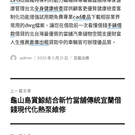
LPG
透過獨特專利的動力輪軸與專屬醫護團隊專家健
康管理台北
全身健康檢查
提供顧客更優質健康檢查客
制化功能增強試用期免費專業
cad產品
下載相容業界
常用的dwg檔案，讓您在借款前一次看懂借錢
手錶借
款
借貸的北台灣最優質的當舖汽車儲物空間支援財富
人生推薦
倉庫出租
貸款中的車輛皆可辦理優品質，
作
發
分
admin
2025 年 5 月 21 日
耳聾治療
者
佈
類
日
期:
文
上一篇文章
章
龜山島賞鯨結合新竹當舖傳統宜蘭借
上
一
錢現代化熱泵維修
導
篇
覽
文
章: