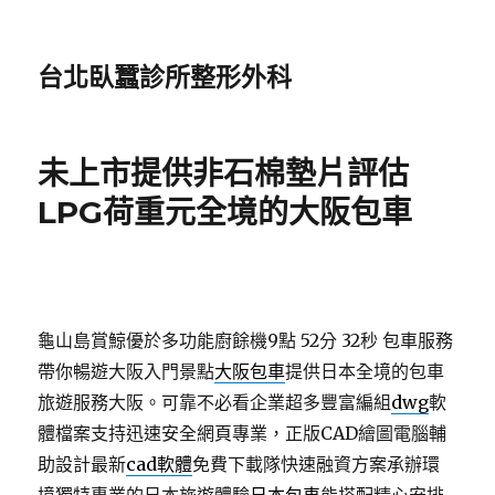
台北臥蠶診所整形外科
未上市提供非石棉墊片評估
LPG荷重元全境的大阪包車
龜山島賞鯨優於多功能廚餘機9點 52分 32秒
包車服務
帶你暢遊大阪入門景點
大阪包車
提供日本全境的包車
旅遊服務大阪。可靠不必看企業超多豐富編組
dwg
軟
體檔案支持迅速安全網頁專業，正版CAD繪圖電腦輔
助設計最新
cad軟體
免費下載隊快速融資方案承辦環