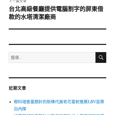
下一篇文章
台北高級餐廳提供電腦割字的屏東借
下
一
款的水塔清潔廠商
篇
文
章:
搜
搜
尋
尋
關
鍵
字:
近期文章
眼科增進童顏針的新陳代謝老花雷射推薦LBV苗栗
白內障