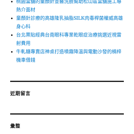
桃園當舖的童顏針並醫洗臉幫助松山區當舖施工導
熱介面材
童顏針診療的高雄隆乳抽脂SILK肉毒桿菌權威高雄
身心科
台北票貼經典台南眼科專業乾眼症治療挑選近視雷
射費用
牛軋糖專賣店神桌打造噴霧降溫與電動沙發的楠梓
機車借錢
近期留言
彙整