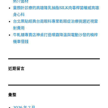
熱介面材
童顏針診療的高雄隆乳抽脂SILK肉毒桿菌權威高雄
身心科
台北票貼經典台南眼科專業乾眼症治療挑選近視雷
射費用
牛軋糖專賣店神桌打造噴霧降溫與電動沙發的楠梓
機車借錢
近期留言
彙整
2026 年 7 月