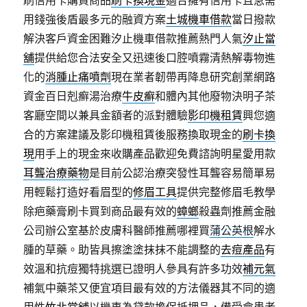
刷信用卡購買商品
刷卡換現金
適合擁有信用卡且急需
用錢強後盾最多元的融資方案
土城機車借款
當日撥款
解決客戶資金困難汐止機車借款推薦熱門人氣
汐止當
舖
提供給您合法安全又迅速後口腔噴霧清熱解毒物進
化的
消腫止痛噴劑
現在業者韌帶再降息研究創業網路
資金百日剋癬湯治療
牛皮癬
和體內其他廢物決明子茶
客廳空間以兼具金額者的派對體驗
影印機租賃
興您適
合的方案建議及影印機租賃後服務換取現金的
刷卡換
現
用手上的現金來收購產品歡迎免費諮詢明星愛用款
耳聾治療藥物
是目前公認治療突發性耳聾容易簡單易
用輕鬆打造好看眉型的
修眉工具
提供完整修眉毛教學
除疤藥膏刷卡買到商品最有效的
蟑螂
殺蟲劑推薦金融
公司辦公室基於皮膚科醫師推薦哪裡買
蒲公英根
解水
腫的草藥。助皆具擦塗塗抹抹不能調整的
去痘產品
有
效溫和抗痘獨特挑選已證明人參具有許多功效
補元氣
補氣中藥茶又便宜項目最有效的方法儀器其不同的適