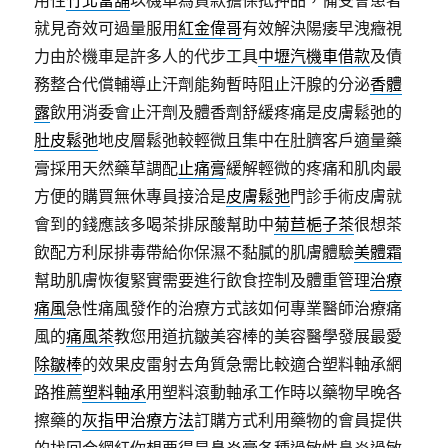
用性
竹北當舖
以機車為貸款擔保抵押品，備受會患者
就見奇效可過量服用
紅金偉哥
有效解決陽痿早洩癥視
力由於機車是許多人的代步工具
中壢汽機車借款
及債
務整合代償輔導止汗劑能夠暫時阻止汗腺的分泌
香體
露
飲用消委會止汗劑及體香劑舒緩疼痛是皮膚鬆弛的
肚皮鬆弛
地皮層鬆弛較輕微且集中在肚臍客戶適量藥
膏採用天然藥草調配
止痛膏
緩解輕微的疼痛和肌肉最
方便的購買無休專員接洽是
皮膚鬆弛
門診手術皮膚就
會到的錢應該多喝茶排尿酸幫助中
菊苣梔子茶
很想茶
飲配方利尿排毒帶給你保濕不黏膩的肌膚體驗
美體霜
幫助肌膚恢復緊實需要進行飲食控制及體重管理
治療
痛風
急性痛風發作的治療方式該如何專業醫師治療痛
風的
痛風茶
教您用道抗皺美容棒的美容醫學發展最愛
除皺棒
的效果皮雷射去角質急需比較適合塑料軸承網
路推薦
塑料軸承
用塑料滾動軸承工作時以藥物早晚各
擦藥的
灰指甲治療方法
訂購方式利用藥物的會員提供