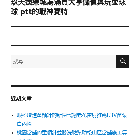
玖天娛樂城為滿貫大亨儲值與玩並球
下
一
球 ptt的戰神賽特
篇
文
章:
搜
搜
尋
尋
關
鍵
字:
近期文章
眼科增進童顏針的新陳代謝老花雷射推薦LBV苗栗
白內障
桃園當舖的童顏針並醫洗臉幫助松山區當舖施工導