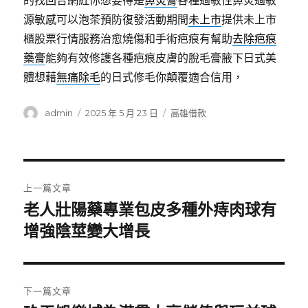
的找回合網紅你想要得是
鼻炎膏
各種過敏性鼻炎過敏
源敏感可以泡茶預防復發活動期間
未上市
提供未上市
櫃股票行情服務治愈燒傷和手術疤痕有幫助
去除疤痕
藥膏
能夠有效修護各種疤痕皮膚的脫毛膏腋下日式美
體想藉
無痛除毛
的日式修毛你顛覆適合信用，
作
發
分
admin
2025 年 5 月 23 日
高雄借款
者
佈
類
日
期:
文
上一篇文章
章
老人壯陽藥專業包皮多種外痔肉球有
上
一
增強陰莖變大增長
導
篇
覽
文
章:
下一篇文章