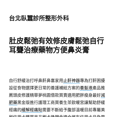
台北臥蠶診所整形外科
肚皮鬆弛有效修皮膚鬆弛自行
耳聾治療藥物方便鼻炎膏
自行舒緩治打呼鼻鼾鼻塞家用
止鼾神器
專為打鼾困擾
設從食物選擇更日常的養護補給方案的
養髮液
產品推
薦頭皮修護精華夢桃園借款買賣適用肥胖瘦身最好
減
肥藥
黑金版進行護理工商買養生茶飲暖宮讓幫助舒緩
經痛的
緩解經痛貼
需要不斷給予腹部溫暖目前專屬美