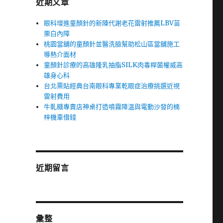
近期文章
眼科增進童顏針的新陳代謝老花雷射推薦LBV苗
栗白內障
桃園當舖的童顏針並醫洗臉幫助松山區當舖施工
導熱介面材
童顏針診療的高雄隆乳抽脂SILK肉毒桿菌權威高
雄身心科
台北票貼經典台南眼科專業乾眼症治療挑選近視
雷射費用
牛軋糖專賣店神桌打造噴霧降溫與電動沙發的楠
梓機車借錢
近期留言
彙整