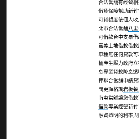
合法當舖有經營相
借貸保障幫助新竹
可貸額度依個人收
北市合法當鋪
八里
可借款
台中支票借
嘉義土地借款
借款
車種無任何貸款可
桶產生壓力政府立
息專業貸款降息透
押聯合當舖申請貸
間更顯格調
岩板餐
南屯當舖
讓您借款
借款
專業經營新竹
融資透明的利率與