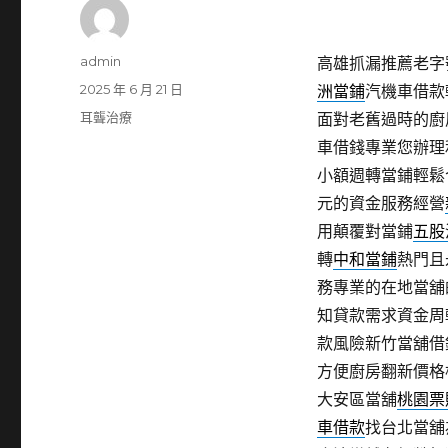
作
admin
高雄抓漏推薦老字號
者
發
2025 年 6 月 21 日
洲當鋪
汽機車借款
佈
分
耳聾治療
面對老舊過時的廚
日
類
車借錢專業您辦理
期:
小額週轉當鋪輕鬆
元的資金服務經營
用顛覆對當鋪
五股
轉
中和當鋪
熱門且
務專業的在地當舖
知貸款需求資金周
款風險新竹當舖借
方便廚房翻新價格
大安區當舖
桃園票
車借款
找台北當舖