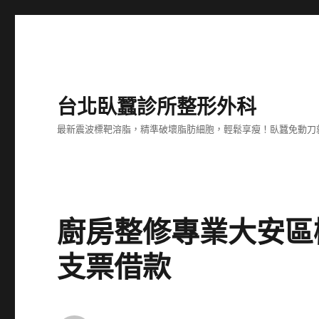
台北臥蠶診所整形外科
最新震波標靶溶脂，精準破壞脂肪細胞，輕鬆享瘦！臥蠶免動刀
廚房整修專業大安區
支票借款