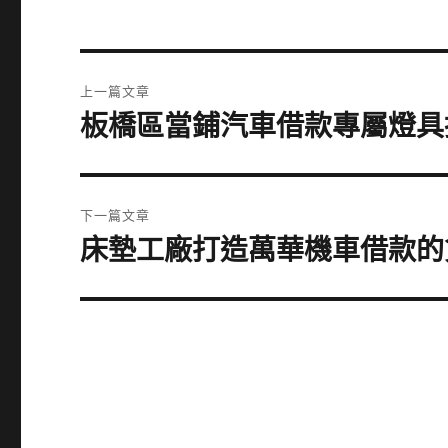
文
上一篇文章
章
板橋區當鋪汽車借款專屬燈具
上
一
導
篇
覽
文
下一篇文章
章:
床墊工廠打造萬華機車借款的
下
一
篇
文
章: