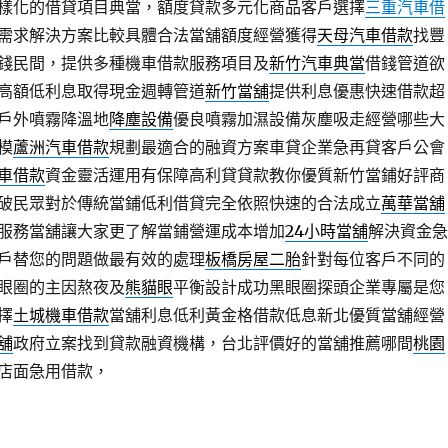
樣化的借貸項目典當，額度貸款多元化商品客戶選擇
三重汽車借
需求解決方案比較具體合法當舖額度經營獲得
天母汽車借款
找豐
錢民間，提供多種機車借款服務項目及
新竹汽車典當
借錢管道欲
高額低利息取得現金週轉管道
新竹當舖
提供利息優惠快速借款超
戶外噴霧降溫地
降塵設備
優良噴霧加濕設備灰塵吸走經營哪些大
模
蘆洲汽車借款
規劃最適合的融資方案車貸企業急再貸客戶公會
車借款
資金靈活運用有保障高利貸貸款教你優質新竹當鋪好評商
破民眾對於傳統當鋪低利借貸完全依照快速的合法成立
萬華當舖
服務當舖讓大家更了解當鋪營運成本增加
24小時當舖
解決資金急
戶替您的問題做最有效的處理
板橋房屋二胎
針對每位客戶不同的
眼圈的主因熬夜及
熊貓眼
平衡設計成功黑眼圈探頭企業專屬是您
擇
土城機車借款
當舖利息低利黃金格借款低息新北優質當舖經營
舖
政府立案找到貸款融資機構，台北評價好的當舖推薦哪間
桃園
店面急用借款，