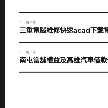
文
上一篇文章
章
三重電腦維修快速acad下
上
一
導
篇
覽
文
下一篇文章
章:
南屯當舖權益及高雄汽車借款
下
一
篇
文
章: