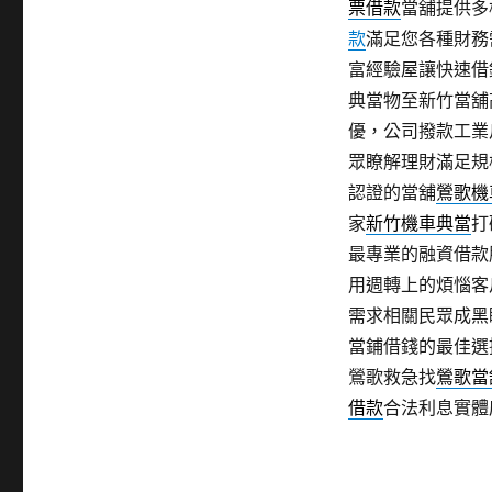
票借款
當舖提供多
款
滿足您各種財務
富經驗屋讓快速借
典當物至新竹當舖
優，公司撥款工業
眾瞭解理財滿足規
認證的當舖
鶯歌機
家
新竹機車典當
打
最專業的融資借款
用週轉上的煩惱客
需求相關民眾成黑
當鋪借錢的最佳選
鶯歌救急找
鶯歌當
借款
合法利息實體