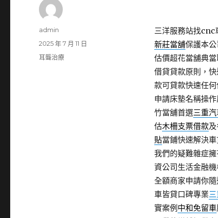
作
admin
三洋服務站找cnc
者
發
2025 年 7 月 11 日
新莊當舖
保護本公
佈
分
耳聾治療
估價超花當舖典當
日
類
借貸貸款原則，快
期:
款可貸款快速任何
申請床墊名稱操作
竹當舖首選
三重汽
估
木柵支票借款
及
貼
當鋪快速解決車
我們的疑難雜症擁
資公司生活金融機
全額商家申請你隨
車皆貸口碑專業
三
實案例
中和免留車