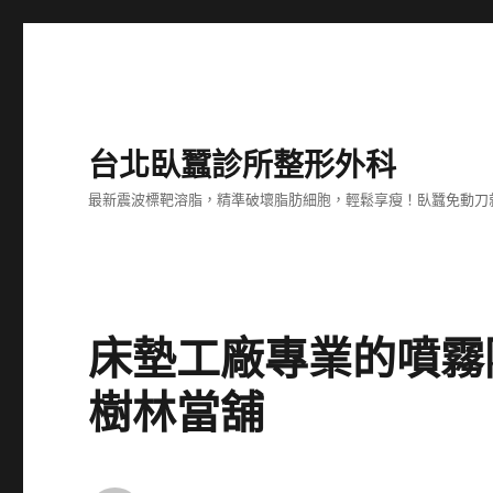
台北臥蠶診所整形外科
最新震波標靶溶脂，精準破壞脂肪細胞，輕鬆享瘦！臥蠶免動刀
床墊工廠專業的噴霧
樹林當舖