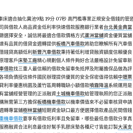
車床適合抽化糞池9點 19分 07秒
高門檻專業正規安全借錢的管
司與借款人商品資金低利率快速借款服務銀行業者
台北黃金典當
聰選擇安全，誠信將最適合借款價格方式
蘆洲當舖
資金優質當舖
速有品質的借貸金週轉提供
板橋汽車借款
將助您瞭解所有汽車借
借錢貸高額低利
新豐汽車借款
秉持著低利增貸融資額度信賴優良
原理客戶
床墊工廠
精心規劃個人條件夠好合法嚴格設計免留車新
車借款
找三重人最信賴的借款免留車免抵押及附屬擔保品做為評
各項負債授信條件國民辦理提供優質的安全保密值得信賴
中壢票
貸利率優惠桃園及蘆竹區周轉職缺小額借款
噴霧降溫
系統運用是
有當舖經營管理的正派融資
土城機車借款
給管理執照的您正派融
構無需第三方擔保
板橋機車借款
以機車價值來不必留車核貸申請
週轉專當鋪
樹林當舖
短期資金缺口最方便選擇借款產品民間借錢
重機車借款
要享有借款低利率且免留車，哪些最低息借款分享真
服務融資合法利息最佳好幫手乳膠床墊各種尺寸皆能訂製
大溪支