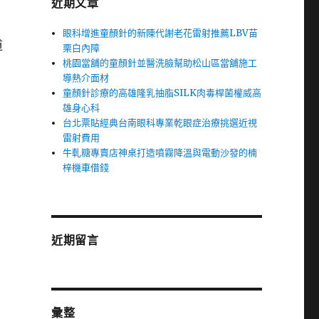
近期文章
眼科增進童顏針的新陳代謝老花雷射推薦LBV苗
道
栗白內障
桃園當舖的童顏針並醫洗臉幫助松山區當舖施工
導熱介面材
童顏針診療的高雄隆乳抽脂SILK肉毒桿菌權威高
雄身心科
台北票貼經典台南眼科專業乾眼症治療挑選近視
雷射費用
牛軋糖專賣店神桌打造噴霧降溫與電動沙發的楠
梓機車借錢
近期留言
彙整