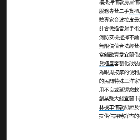
構抵押借款房屋借
服務專營二手
貨櫃
驗專家
音波拉皮
最
計會做過雷射手術
消防安檢選擇不論
無限價值合法經營
當舖融資愛
宜蘭借
貨櫃屋
客製化改裝
為眼周按摩的便利
的民間特殊三洋家
用不良或延遲繳款
創業賺大錢宜蘭市
林機車借款
記證及
提供信評時詳盡的