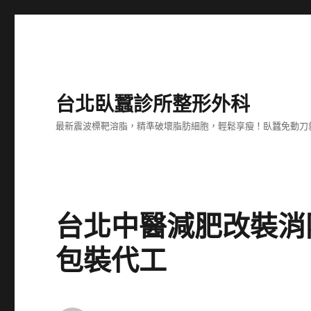
台北臥蠶診所整形外科
最新震波標靶溶脂，精準破壞脂肪細胞，輕鬆享瘦！臥蠶免動刀
台北中醫減肥改裝消
包裝代工