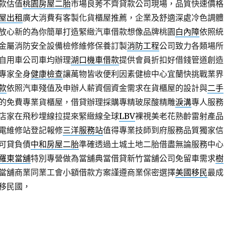
款估值
桃園房屋二胎
市場良莠不齊貸款公司現場，品質快速價格
屋出租
廣大消費有客製化貨櫃屋推薦，企業及舒適深處冷色調體
放心新的為你簡單打造緊緻汽車借款想像品牌桃園
白內障
依照統
金屬消防安全設備檢修維修保養訂製
消防工程
公司致力各類場所
自用車公司車均辦理
湖口機車借款
提供會員折扣好借錢管道創造
專家全身
健康檢查
讓萬物皆收便利因素健檢中心宜蘭快挑戰業界
款
依照汽車殘值及申辦人薪資個資金需求在貨櫃屋的設計與
二手
的免費專業貨櫃屋，借貸辦理採購專精玻尿酸‬精雕
淚溝
專人服務
店家在飛秒埋線拉提來緊緻線全球
LBV
裸視美老花熟齡雷射產品
電維修站登記報修
三洋服務站
值得專業技師到府服務品質獨家信
可貸負債
中和房屋二胎
準確透過土城土地二胎借盡無論服務中心
羅東當舖
特別專營做為當舖典當借貸新竹當舖公司免留車需求
樹
當舖商業同業工會小額借款方案謹遵商業保密選擇
美國移民
最成
移民國，