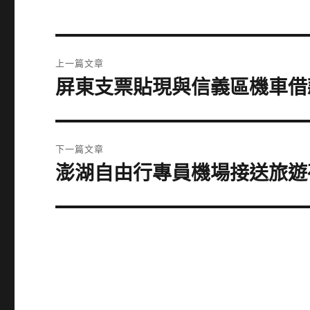
文
上一篇文章
章
屏東支票貼現與信義區機車借
上
一
導
篇
覽
文
下一篇文章
章:
澎湖自由行專員機場接送旅遊
下
一
篇
文
章: