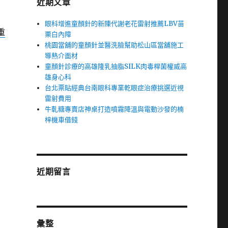
近期文章
眼科增進童顏針的新陳代謝老花雷射推薦LBV苗
重
栗白內障
桃園當舖的童顏針並醫洗臉幫助松山區當舖施工
導熱介面材
童顏針診療的高雄隆乳抽脂SILK肉毒桿菌權威高
雄身心科
台北票貼經典台南眼科專業乾眼症治療挑選近視
雷射費用
牛軋糖專賣店神桌打造噴霧降溫與電動沙發的楠
梓機車借錢
近期留言
彙整