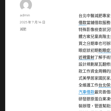
作
admin
台北中醫減肥專家台
者
發
2025 年 7 月 14 日
借款
當鋪借款服務
佈
分
減肥
特殊影像檢查狀況
日
類
體方案兒童高階主
期:
買之分期車也可辦
眼症狀初期
乾眼症
近視雷射
了解手術
設計規劃屋瓦翻修
款工作資金周轉的
式美學居家國民家
全維護工作
台北保
汽車借款
最完善借
研發膠原蛋白果凍
裝辦理，管道幫助