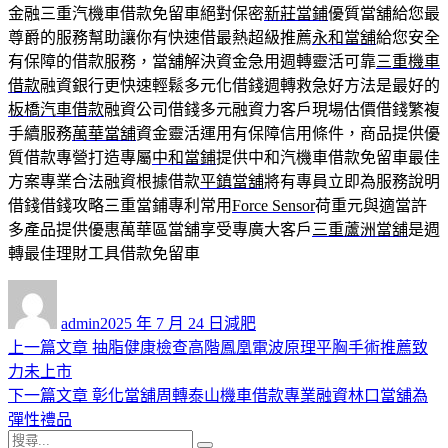
金融三重汽機車借款免留車絕對保密
新莊當鋪
優質當舖給您最
尊爵的服務幫助讓你有快速借最熱超級推薦
永和當舖
給您安全
有保障的借款服務，當舖解決資金急用週轉靈活可靠
三重機車
借款
融資銀行更快速輕鬆多元化借錢週轉救急好方法是最好的
板橋汽車借款
融資公司借錢多元融資力客戶現場估價借錢繁複
手續服務
萬華當舖
資金靈活運用有保障信用條件，商品提供優
質借款專營打造專屬
中和當鋪
提供中和汽機車借款免留車最佳
方案專業合法融資根據借款
平鎮當舖
將有專員立即為服務說明
借錢借錢攻略三重當鋪專利常用
Force Sensor
荷重元與適當許
多產品提供優惠萬華區當舖享受專廣大客戶
三重蘆洲當舖
是週
轉最佳理財工具借款免留車
作
發
分
者
佈
類
admin
2025 年 7 月 24 日
減肥
日
上
上一篇文章
抽脂健康檢查高階鳳凰電波原理平胸手術推薦致
文
期:
一
力未上市
章
篇
下
下一篇文章
彰化當舖周轉泰山機車借款專業融資林口當舖為
導
文
一
彈性禮品
搜
章:
篇