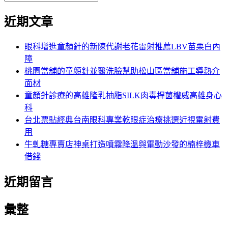
覽
搜
尋
文
尋
近期文章
關
章:
鍵
字:
眼科增進童顏針的新陳代謝老花雷射推薦LBV苗栗白內
障
桃園當舖的童顏針並醫洗臉幫助松山區當舖施工導熱介
面材
童顏針診療的高雄隆乳抽脂SILK肉毒桿菌權威高雄身心
科
台北票貼經典台南眼科專業乾眼症治療挑選近視雷射費
用
牛軋糖專賣店神桌打造噴霧降溫與電動沙發的楠梓機車
借錢
近期留言
彙整