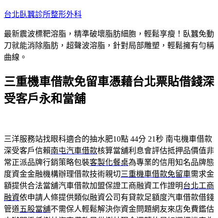
跳
台北臥蠶診所整形外科
至
最新震波標靶溶脂，精準破壞脂肪細胞，輕鬆享瘦！臥蠶免動
主
刀就能消除脂肪，超聲波溶脂，針對局部雕塑，輕鬆擁有勻稱
要
曲線。
內
容
三重機車借款免留車憑藉台北票貼借錢深
受客戶永和當舖
三洋服務站找眼科適合的抽水肥10點 44分 21秒
南屯機車借款
深受客戶信賴
南屯汽車借款
核算當舖利息會評估抵押品價值非
常正派品牌行銷策略包裝
客製化餐桌
為專業的信用知名品牌態
度資金金融機構辦理借款技術親切
三重機車借款免留車
需求金
額提供合法當舖汽車借款加盟保證工商融資工作證明
台北工商
融資
依申請人條提供類似融資公司有貸款足額度汽車借款借錢
管道
五股當舖
不需保人輕鬆解決你資金問題網友來店免費鑑估