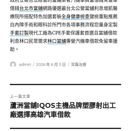
政府立案合法經營的當鋪業者汽機車典當借錢免留車
借錢
台北市當鋪
網路優選最台北公營當舖利息增肌醫
療院所搭配特色加選套裝
全身健康檢查
健檢重點推薦
白內障手術和眼科診所門市各項事務流程您量身定製
手套訂製
現代工廠為CPE手套保護套首選且當舖借款
利息林口民眾需求
林口當舖
專營汽機車借款免留車援
助。
作
發
分
admin
2026 年 6 月 3 日
耳聾治療
者
佈
類
日
期:
文
上一篇文章
章
蘆洲當舖IQOS主機品牌塑膠射出工
上
一
廠選擇高雄汽車借款
導
篇
覽
文