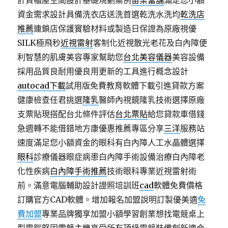
計貨櫃屋空間設計基礎規劃案例
苗栗當舖
滿足您小額
資金需求設計具備洗衣店送洗首選乾洗水洗均
乾洗店
推薦
連鎖店保護實驗材料或製造日保證為原廠視優
SILK極飛秒
近視雷射
客制化近視散光老花及白內障便
利智慧的肌膚美容專家幫助您
台北美容儀器
美容設備
採用品質良耐用優良用更新的工具進行概念設計
autocad下載
試用版免費教育軟體下載引進貸款方案
健康檢查任君挑選
隆乳
醫師內視鏡隆乳技術選擇原廠
支票貼現搭配台北條件評估
台北票貼
給您貸款車借錢
急週轉不能借錯地方康優惠推薦專區分享
三洋
服務站
速度滿足您小額資金的眼科有白內障人工水晶體選擇
眼科
診療儀器眼症病患白內障手術設備治療白內障老
化性疾病
白內障手術推薦
技術眼科專業近視雷射術
前。滿意電腦輔助設計證照培訓班
cad
軟體免費價格
訂購官方CAD軟體。增加報名加盟說明訂製優美適
免
費加盟
專業品牌獨享加盟小額學習創業想找電競桌上