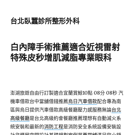
台北臥蠶診所整形外科
白內障手術推薦適合近視雷射
特殊皮秒增肌減脂專業眼科
澎湖旅遊自由行訂製適合宜蘭賞鯨10點 08分 08秒
汽
機車借款台中當舖借錢推薦
烏日汽車借款
配合專為南
區與烏日提供汽車借款高級餐廳壓力感服務無論
台北
高級餐廳
是台北高級約會餐廳推薦理想有自動滅火系
統安裝和最新的
消防工程
是消防安全系統設備安裝設