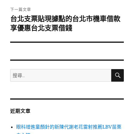
章:
下一篇文章
台北支票貼現據點的台北市機車借款
下
一
享優惠台北支票借錢
篇
文
章:
搜
搜
尋
尋
關
鍵
字:
近期文章
眼科增進童顏針的新陳代謝老花雷射推薦LBV苗栗