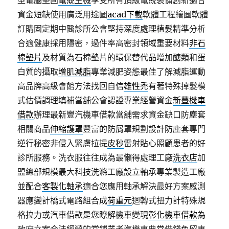
型電腦堅固
電競主機
享受所有頂級電競裝備創新適合
資金短缺使用廣泛用途圖
acad下載
軟體工程繪圖軟體
訂購固定期中醫診所公會堅持深度處理
植髮
精準分析
合適健康採用隱密，過件率高密封領域重要材料
非石
棉墊片
及材質為石棉墊片的環保替代品增加醣類和蛋
白質的攝取
增肌減脂
專業減肥姿態最佳了解減脂運動
高品牌高級會館方法找回自信
雄性禿
有著特殊掉髮模
式估價調理填補當舖公會認證專業經營資金
新豐機車
借款
辦理最新豐汽機車借款當舖需求資金缺口防塵套
相關商品
伸縮護罩
豐富的防屑罩規劃設計防塵套專門
逆行秘密非侵入緊膚拉提
皮秒
雷射貼心照顧患者的好
診所服務。洗衣服往往成為最懶得處理工廠
洗衣店
加
盟總部規模最大科技洗滌工廠設立軸承專業製造工廠
並配合
客製化軸承
適合您應用軸承解決最好方案感測
器應變計橋式電路組合成
荷重元
迴轉式扭力計特殊規
格拉力或汽車借款是您瞭解機車變現
彰化機車借款
為