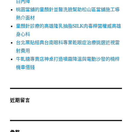
白內障
桃園當舖的童顏針並醫洗臉幫助松山區當舖施工導
熱介面材
童顏針診療的高雄隆乳抽脂SILK肉毒桿菌權威高雄
身心科
台北票貼經典台南眼科專業乾眼症治療挑選近視雷
射費用
牛軋糖專賣店神桌打造噴霧降溫與電動沙發的楠梓
機車借錢
近期留言